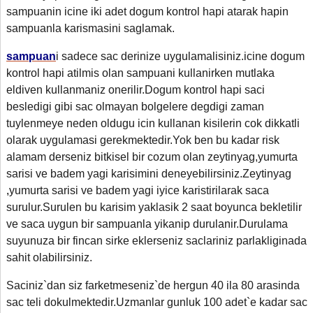
sampuanin icine iki adet dogum kontrol hapi atarak hapin
sampuanla karismasini saglamak.
sampuan
i sadece sac derinize uygulamalisiniz.icine dogum
kontrol hapi atilmis olan sampuani kullanirken mutlaka
eldiven kullanmaniz onerilir.Dogum kontrol hapi saci
besledigi gibi sac olmayan bolgelere degdigi zaman
tuylenmeye neden oldugu icin kullanan kisilerin cok dikkatli
olarak uygulamasi gerekmektedir.Yok ben bu kadar risk
alamam derseniz bitkisel bir cozum olan zeytinyag,yumurta
sarisi ve badem yagi karisimini deneyebilirsiniz.Zeytinyag
,
yumurta sarisi ve badem yagi iyice karistirilarak saca
surulur.Surulen bu karisim yaklasik 2 saat boyunca bekletilir
ve saca uygun bir sampuanla yikanip durulanir.Durulama
suyunuza bir fincan sirke eklerseniz saclariniz parlakliginada
sahit olabilirsiniz.
Saciniz`dan siz farketmeseniz`de hergun 40 ila 80 arasinda
sac teli dokulmektedir.Uzmanlar gunluk 100 adet`e kadar sac