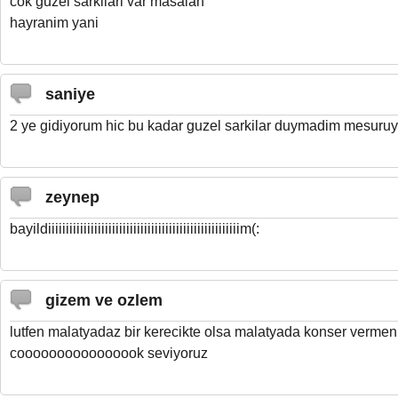
cok guzel sarkilari var masalah
hayranim yani
saniye
2 ye gidiyorum hic bu kadar guzel sarkilar duymadim mesuru
zeynep
bayildiiiiiiiiiiiiiiiiiiiiiiiiiiiiiiiiiiiiiiiiiiiiiiiiiiiiiim(:
gizem ve ozlem
lutfen malatyadaz bir kerecikte olsa malatyada konser vermeniz
coooooooooooooook seviyoruz