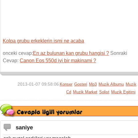
Kolpa grubu erkeklerin ismi ne acaba
onceki cevap:
En az bulunan kan grubu hangisi ?
Sonraki
Cevap:
Canon Eos 550d iyi bir makinami ?
2013-01-07 09:58:06
Konser
Gosteri
Mp3
Muzik Albumu
Muzik
Cd
Muzik Market
Solist
Muzik Egitimi
saniye