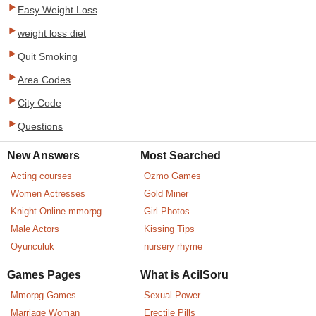
Easy Weight Loss
weight loss diet
Quit Smoking
Area Codes
City Code
Questions
New Answers
Most Searched
Acting courses
Ozmo Games
Women Actresses
Gold Miner
Knight Online mmorpg
Girl Photos
Male Actors
Kissing Tips
Oyunculuk
nursery rhyme
Games Pages
What is AcilSoru
Mmorpg Games
Sexual Power
Marriage Woman
Erectile Pills