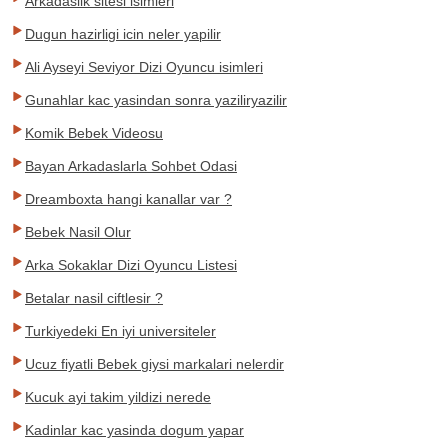
Arkadaslik sitesi isimleri
Dugun hazirligi icin neler yapilir
Ali Ayseyi Seviyor Dizi Oyuncu isimleri
Gunahlar kac yasindan sonra yaziliryazilir
Komik Bebek Videosu
Bayan Arkadaslarla Sohbet Odasi
Dreamboxta hangi kanallar var ?
Bebek Nasil Olur
Arka Sokaklar Dizi Oyuncu Listesi
Betalar nasil ciftlesir ?
Turkiyedeki En iyi universiteler
Ucuz fiyatli Bebek giysi markalari nelerdir
Kucuk ayi takim yildizi nerede
Kadinlar kac yasinda dogum yapar