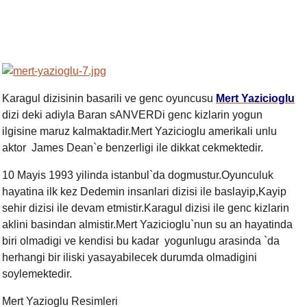
Karagul dizisinin basarili ve genc oyuncusu
Mert Yazicioglu
dizi deki adiyla Baran sANVERDi genc kizlarin yogun
ilgisine maruz kalmaktadir.Mert Yazicioglu amerikali unlu
aktor
James Dean`e benzerligi ile dikkat cekmektedir.
10 Mayis 1993 yilinda istanbul`da dogmustur.Oyunculuk
hayatina ilk kez Dedemin insanlari dizisi ile baslayip
,
Kayip
sehir dizisi ile devam etmistir.Karagul dizisi ile genc kizlarin
aklini basindan almistir.Mert Yazicioglu`nun su an hayatinda
biri olmadigi ve kendisi bu kadar yogunlugu arasinda `da
herhangi bir iliski yasayabilecek durumda olmadigini
soylemektedir.
Mert Yazioglu Resimleri