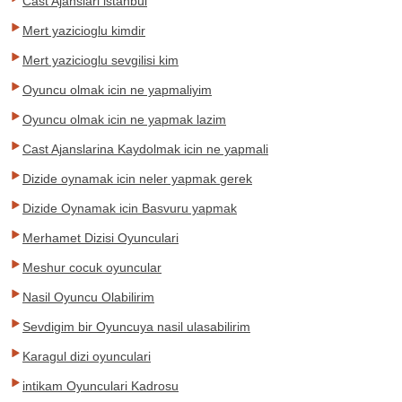
Cast Ajanslari istanbul
Mert yazicioglu kimdir
Mert yazicioglu sevgilisi kim
Oyuncu olmak icin ne yapmaliyim
Oyuncu olmak icin ne yapmak lazim
Cast Ajanslarina Kaydolmak icin ne yapmali
Dizide oynamak icin neler yapmak gerek
Dizide Oynamak icin Basvuru yapmak
Merhamet Dizisi Oyunculari
Meshur cocuk oyuncular
Nasil Oyuncu Olabilirim
Sevdigim bir Oyuncuya nasil ulasabilirim
Karagul dizi oyunculari
intikam Oyunculari Kadrosu