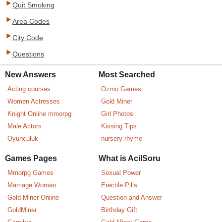
Quit Smoking
Area Codes
City Code
Questions
New Answers
Most Searched
Acting courses
Ozmo Games
Women Actresses
Gold Miner
Knight Online mmorpg
Girl Photos
Male Actors
Kissing Tips
Oyunculuk
nursery rhyme
Games Pages
What is AcilSoru
Mmorpg Games
Sexual Power
Marriage Woman
Erectile Pills
Gold Miner Online
Question and Answer
GoldMiner
Birthday Gift