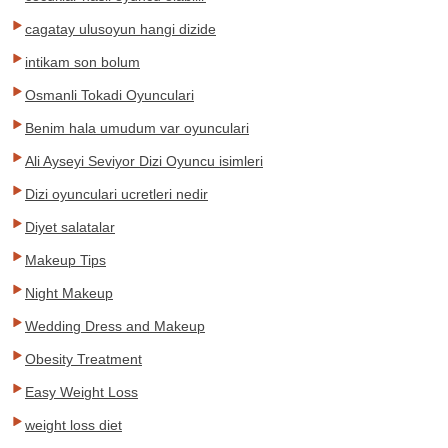
cagatay ulusoyun hangi dizide
intikam son bolum
Osmanli Tokadi Oyunculari
Benim hala umudum var oyunculari
Ali Ayseyi Seviyor Dizi Oyuncu isimleri
Dizi oyunculari ucretleri nedir
Diyet salatalar
Makeup Tips
Night Makeup
Wedding Dress and Makeup
Obesity Treatment
Easy Weight Loss
weight loss diet