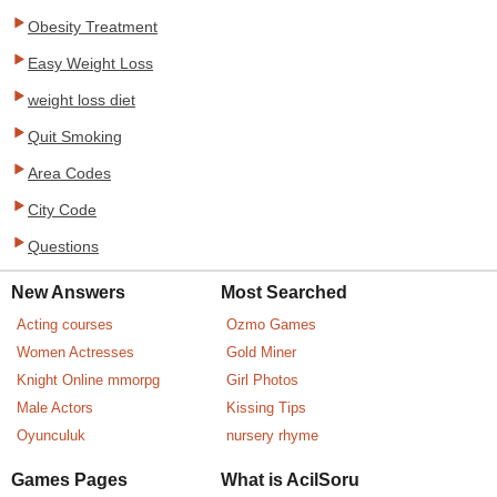
Obesity Treatment
Easy Weight Loss
weight loss diet
Quit Smoking
Area Codes
City Code
Questions
New Answers
Most Searched
Acting courses
Ozmo Games
Women Actresses
Gold Miner
Knight Online mmorpg
Girl Photos
Male Actors
Kissing Tips
Oyunculuk
nursery rhyme
Games Pages
What is AcilSoru