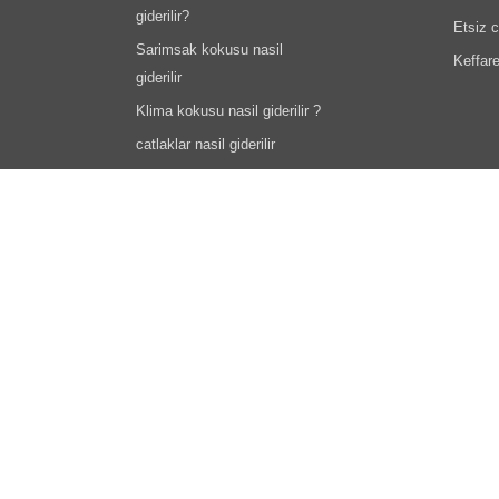
giderilir?
Etsiz c
Sarimsak kokusu nasil
Keffar
giderilir
Klima kokusu nasil giderilir ?
catlaklar nasil giderilir