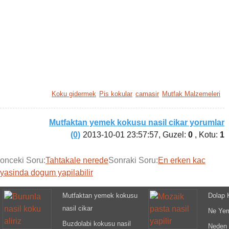
Koku gidermek
Pis kokular
camasir
Mutfak Malzemeleri
Mutfaktan yemek kokusu nasil cikar yorumlar
(0)
2013-10-01 23:57:57
, Guzel:
0
, Kotu:
1
onceki Soru:
Tahtakale nerede
Sonraki Soru:
En erken kac
yasinda dogum yapilabilir
Mutfaktan yemek kokusu
Dolap K
nasil cikar
Ne Ye
Buzdolabi kokusu nasil
Neden 