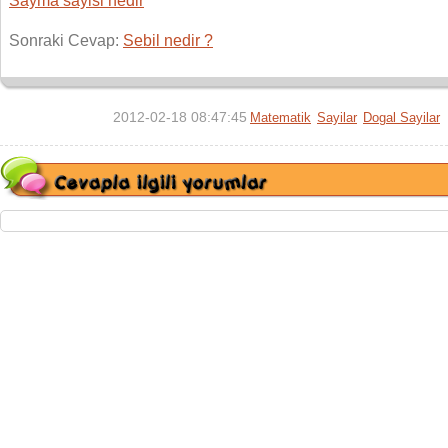
Sayma sayisi nedir
Sonraki Cevap:
Sebil nedir ?
2012-02-18 08:47:45
Matematik
Sayilar
Dogal Sayilar