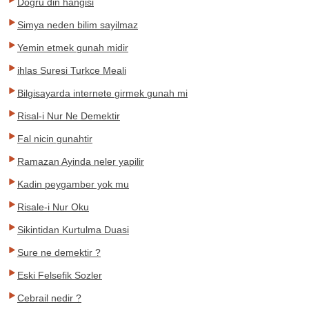
Dogru din hangisi
Simya neden bilim sayilmaz
Yemin etmek gunah midir
ihlas Suresi Turkce Meali
Bilgisayarda internete girmek gunah mi
Risal-i Nur Ne Demektir
Fal nicin gunahtir
Ramazan Ayinda neler yapilir
Kadin peygamber yok mu
Risale-i Nur Oku
Sikintidan Kurtulma Duasi
Sure ne demektir ?
Eski Felsefik Sozler
Cebrail nedir ?