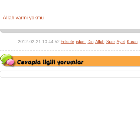
Allah varmi yokmu
2012-02-21 10:44:52
Felsefe
islam
Din
Allah
Sure
Ayet
Kuran