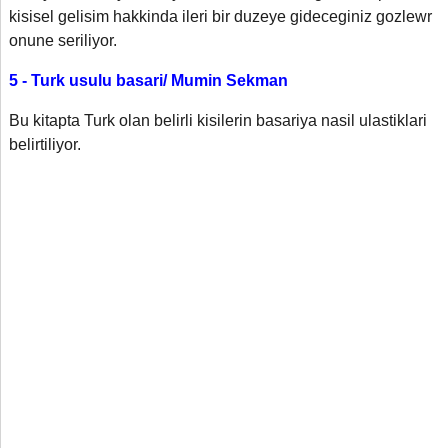
kisisel gelisim hakkinda ileri bir duzeye gideceginiz gozlewr
onune seriliyor.
5 - Turk usulu basari/ Mumin Sekman
Bu kitapta Turk olan belirli kisilerin basariya nasil ulastiklari
belirtiliyor.