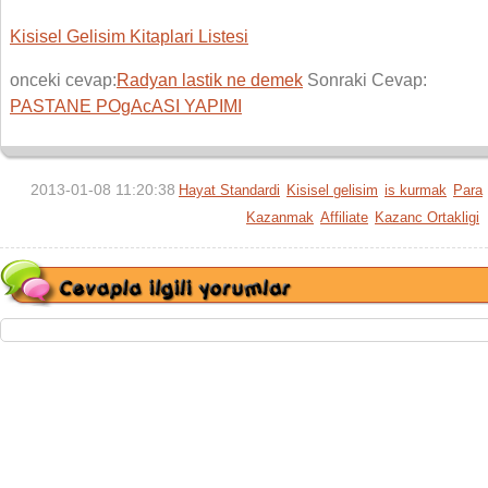
Kisisel Gelisim Kitaplari Listesi
onceki cevap:
Radyan lastik ne demek
Sonraki Cevap:
PASTANE POgAcASI YAPIMI
2013-01-08 11:20:38
Hayat Standardi
Kisisel gelisim
is kurmak
Para
Kazanmak
Affiliate
Kazanc Ortakligi