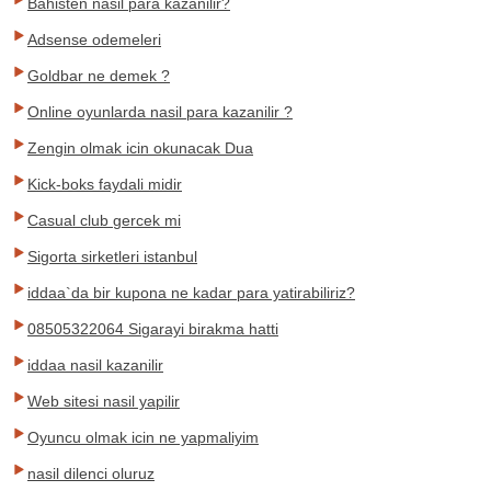
Bahisten nasil para kazanilir?
Adsense odemeleri
Goldbar ne demek ?
Online oyunlarda nasil para kazanilir ?
Zengin olmak icin okunacak Dua
Kick-boks faydali midir
Casual club gercek mi
Sigorta sirketleri istanbul
iddaa`da bir kupona ne kadar para yatirabiliriz?
08505322064 Sigarayi birakma hatti
iddaa nasil kazanilir
Web sitesi nasil yapilir
Oyuncu olmak icin ne yapmaliyim
nasil dilenci oluruz