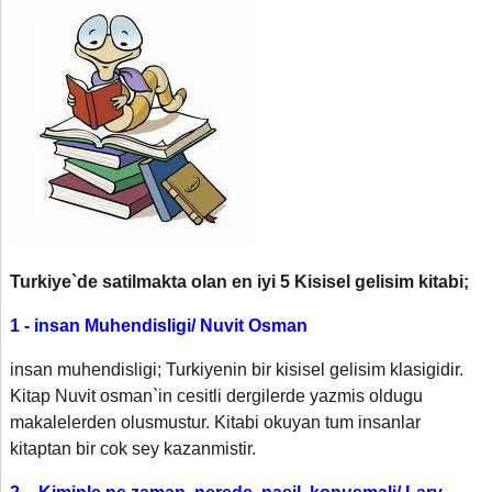
Turkiye`de satilmakta olan en iyi 5 Kisisel gelisim kitabi;
1 - insan Muhendisligi/ Nuvit Osman
insan muhendisligi; Turkiyenin bir kisisel gelisim klasigidir.
Kitap Nuvit osman`in cesitli dergilerde yazmis oldugu
makalelerden olusmustur. Kitabi okuyan tum insanlar
kitaptan bir cok sey kazanmistir.