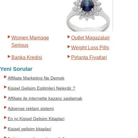
Women Marriage
Outlet Magazalari
Serious
Weight Loss Pills
Banka Kredisi
Pirlanta Fiyatlari
Yeni Sorular
Affiliate Marketing Ne Demek
Kisisel Gelisim Egitimleri Nelerdir ?
Affiliate ile internette kazanc saglamak
Adsense reklam sistemi
En iyi Kisisel Gelisim Kitaplari
Kisisel gelisim kitaplari