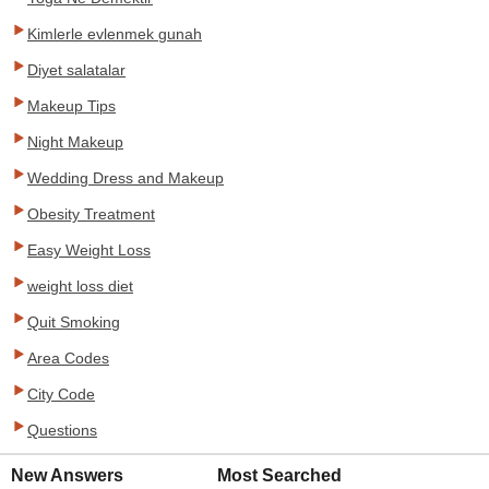
Kimlerle evlenmek gunah
Diyet salatalar
Makeup Tips
Night Makeup
Wedding Dress and Makeup
Obesity Treatment
Easy Weight Loss
weight loss diet
Quit Smoking
Area Codes
City Code
Questions
New Answers
Most Searched