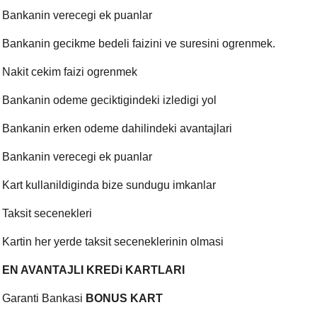
Bankanin verecegi ek puanlar
Bankanin gecikme bedeli faizini ve suresini ogrenmek.
Nakit cekim faizi ogrenmek
Bankanin odeme geciktigindeki izledigi yol
Bankanin erken odeme dahilindeki avantajlari
Bankanin verecegi ek puanlar
Kart kullanildiginda bize sundugu imkanlar
Taksit secenekleri
Kartin her yerde taksit seceneklerinin olmasi
EN AVANTAJLI KREDi KARTLARI
Garanti Bankasi
BONUS KART