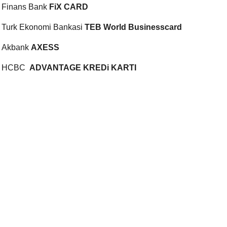
Finans Bank
FiX CARD
Turk Ekonomi Bankasi
TEB World Businesscard
Akbank
AXESS
HCBC
ADVANTAGE KREDi KARTI