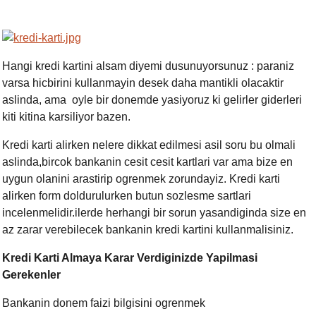
Hangi kredi kartini alsam diyemi dusunuyorsunuz : paraniz
varsa hicbirini kullanmayin desek daha mantikli olacaktir
aslinda, ama oyle bir donemde yasiyoruz ki gelirler giderleri
kiti kitina karsiliyor bazen.
Kredi karti alirken nelere dikkat edilmesi asil soru bu olmali
aslinda
,
bircok bankanin cesit cesit kartlari var ama bize en
uygun olanini arastirip ogrenmek zorundayiz. Kredi karti
alirken form doldurulurken butun sozlesme sartlari
incelenmelidir.ilerde herhangi bir sorun yasandiginda size en
az zarar verebilecek bankanin kredi kartini kullanmalisiniz.
Kredi Karti Almaya Karar Verdiginizde Yapilmasi
Gerekenler
Bankanin donem faizi bilgisini ogrenmek