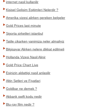
internet nasil kullanilir
Kisisel Gelisim Egitimleri Nelerdir ?
Amerika vizesi alirken gereken belgeler
Gold Prices last minute
Sigorta sirketleri istanbul
Tatile cikarken yanimiza neler almaliyiz
Bilgisayar Alirken nelere dikkat edilmeli
Hollanda Vizesi Nasil Alinir
Gold Price Chart Live
Esinizin aldattigi nasil anlasilir
Altin Setleri ve Fiyatlari
Goldbar ne demek ?
Akbank swift kodu nedir
Blu-ray film nedir ?