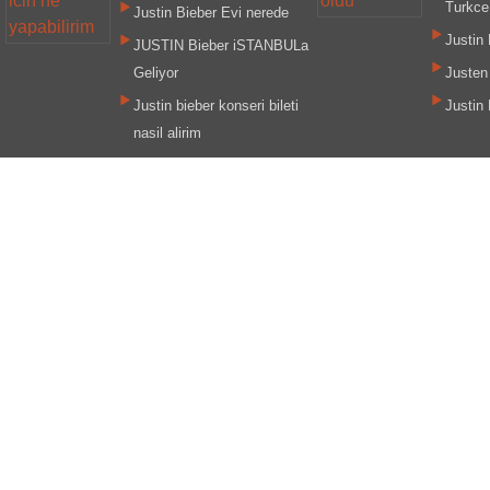
Turkce
Justin Bieber Evi nerede
Justin 
JUSTIN Bieber iSTANBULa
Geliyor
Justen
Justin bieber konseri bileti
Justin 
nasil alirim