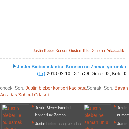
Justin Beber
Konser
Gosteri
Bilet
Sinema
Arkadaslik
Justin Bieber istanbul Konseri ne Zaman yorumlar
(17)
2013-02-10 13:15:39
, Guzel:
0
, Kotu:
0
onceki Soru:
Justin bieber konseri kac para
Sonraki Soru:
Bayan
Arkadas Sohbet Odalari
Justin Bieber istanbul
Justin 
Konseri ne Zaman
numara
Justin bieber hangi ulkeden
Justin 