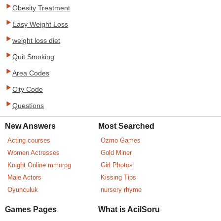
Obesity Treatment
Easy Weight Loss
weight loss diet
Quit Smoking
Area Codes
City Code
Questions
New Answers
Most Searched
Acting courses
Ozmo Games
Women Actresses
Gold Miner
Knight Online mmorpg
Girl Photos
Male Actors
Kissing Tips
Oyunculuk
nursery rhyme
Games Pages
What is AcilSoru