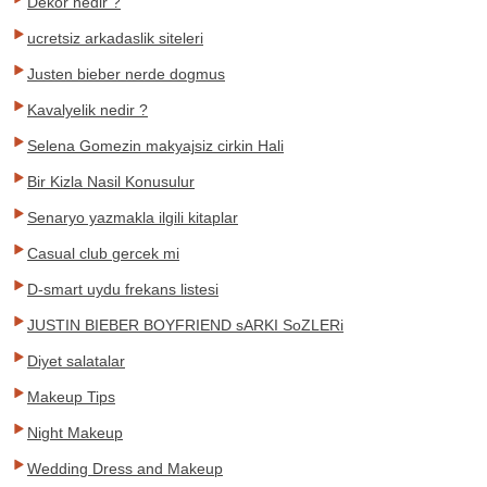
Dekor nedir ?
ucretsiz arkadaslik siteleri
Justen bieber nerde dogmus
Kavalyelik nedir ?
Selena Gomezin makyajsiz cirkin Hali
Bir Kizla Nasil Konusulur
Senaryo yazmakla ilgili kitaplar
Casual club gercek mi
D-smart uydu frekans listesi
JUSTIN BIEBER BOYFRIEND sARKI SoZLERi
Diyet salatalar
Makeup Tips
Night Makeup
Wedding Dress and Makeup