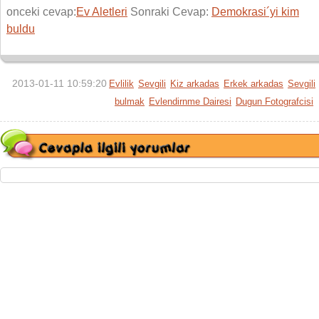
onceki cevap:
Ev Aletleri
Sonraki Cevap:
Demokrasi´yi kim
buldu
2013-01-11 10:59:20
Evlilik
Sevgili
Kiz arkadas
Erkek arkadas
Sevgili
bulmak
Evlendirnme Dairesi
Dugun Fotografcisi