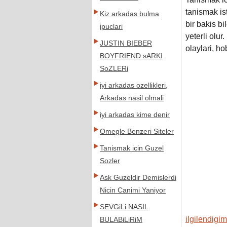
tanismak ist
Kiz arkadas bulma
bir bakis bi
ipuclari
yeterli olu
JUSTIN BIEBER
olaylari, ho
BOYFRIEND sARKI
SoZLERi
iyi arkadas ozellikleri,
Arkadas nasil olmali
iyi arkadas kime denir
Omegle Benzeri Siteler
Tanismak icin Guzel
Sozler
Ask Guzeldir Demislerdi
Nicin Canimi Yaniyor
SEVGiLi NASIL
ilgilendigi
BULABiLiRiM