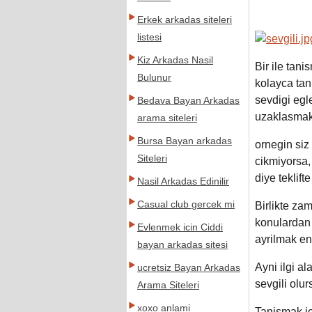
Erkek arkadas siteleri
listesi
Kiz Arkadas Nasil
Bir ile tan
Bulunur
kolayca tani
sevdigi egl
Bedava Bayan Arkadas
uzaklasmak 
arama siteleri
Bursa Bayan arkadas
ornegin siz
Siteleri
cikmiyorsa,
diye teklif
Nasil Arkadas Edinilir
Casual club gercek mi
Birlikte zam
konulardan 
Evlenmek icin Ciddi
ayrilmak en 
bayan arkadas sitesi
Ayni ilgi al
ucretsiz Bayan Arkadas
sevgili olur
Arama Siteleri
xoxo anlami
Tanismak ic