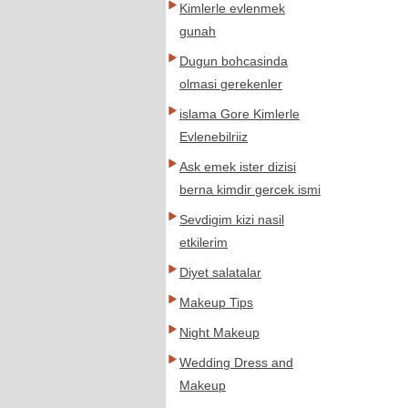
Kimlerle evlenmek
gunah
Dugun bohcasinda
olmasi gerekenler
islama Gore Kimlerle
Evlenebilriiz
Ask emek ister dizisi
berna kimdir gercek ismi
Sevdigim kizi nasil
etkilerim
Diyet salatalar
Makeup Tips
Night Makeup
Wedding Dress and
Makeup