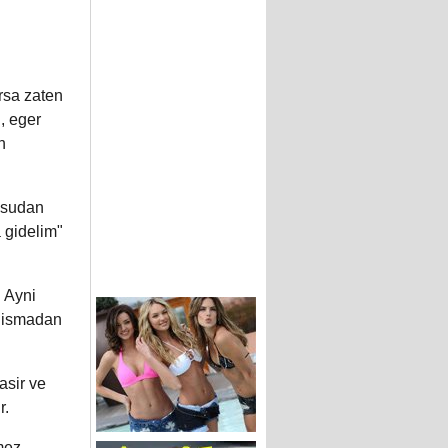
arsa zaten
n, eger
n
i sudan
a gidelim"
. Ayni
lismadan
asir ve
r.
mez,