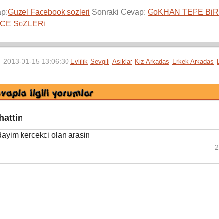
ap:
Guzel Facebook sozleri
Sonraki Cevap:
GoKHAN TEPE BiR
CE SoZLERi
2013-01-15 13:06:30
Evlilik
Sevgili
Asiklar
Kiz Arkadas
Erkek Arkadas
hattin
dayim kercekci olan arasin
2