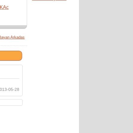
KAc
Bayan Arkadas
013-05-28