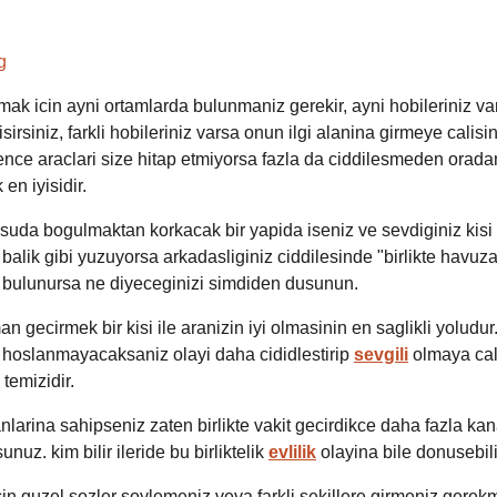
ismak icin ayni ortamlarda bulunmaniz gerekir, ayni hobileriniz v
sirsiniz, farkli hobileriniz varsa onun ilgi alanina girmeye calisi
ence araclari size hitap etmiyorsa fazla da ciddilesmeden orada
en iyisidir.
 suda bogulmaktan korkacak bir yapida iseniz ve sevdiginiz kis
 balik gibi yuzuyorsa arkadasliginiz ciddilesinde "birlikte havuz
te bulunursa ne diyeceginizi simdiden dusunun.
an gecirmek bir kisi ile aranizin iyi olmasinin en saglikli yoludur
hoslanmayacaksaniz olayi daha cididlestirip
sevgili
olmaya ca
temizidir.
anlarina sahipseniz zaten birlikte vakit gecirdikce daha fazla kan
sunuz. kim bilir ileride bu birliktelik
evlilik
olayina bile donusebili
in guzel sozler soylemeniz veya farkli sekillere girmeniz gerek