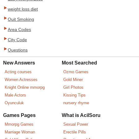
weight loss diet
Quit Smoking
Area Codes
City Code
Questions
New Answers
Most Searched
Acting courses
Ozmo Games
Women Actresses
Gold Miner
Knight Online mmorpg
Girl Photos
Male Actors
Kissing Tips
Oyunculuk
nursery rhyme
Games Pages
What is AcilSoru
Mmorpg Games
Sexual Power
Marriage Woman
Erectile Pills