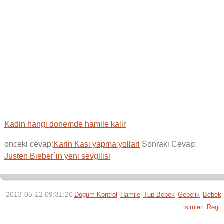
Kadin hangi donemde hamile kalir
onceki cevap:
Karin Kasi yapma yollari
Sonraki Cevap:
Justen Bieber`in yeni sevgilisi
2013-05-12 09:31:20
Dogum Kontrol
Hamile
Tup Bebek
Gebelik
Bebek
isimleri
Regl