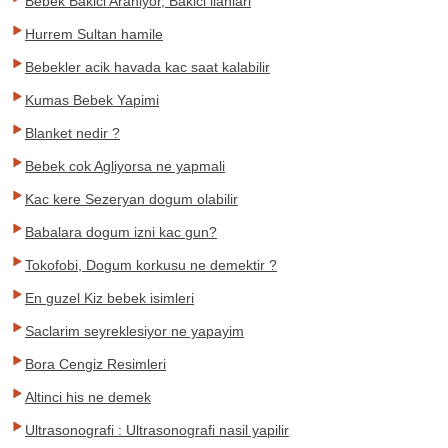
Bebek Bakici Araniyor, Bakici ilanlari
Hurrem Sultan hamile
Bebekler acik havada kac saat kalabilir
Kumas Bebek Yapimi
Blanket nedir ?
Bebek cok Agliyorsa ne yapmali
Kac kere Sezeryan dogum olabilir
Babalara dogum izni kac gun?
Tokofobi, Dogum korkusu ne demektir ?
En guzel Kiz bebek isimleri
Saclarim seyreklesiyor ne yapayim
Bora Cengiz Resimleri
Altinci his ne demek
Ultrasonografi : Ultrasonografi nasil yapilir