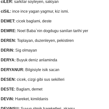
ciLER:
sarkilar soyleyen, sakiyan
ciSiL:
ince ince yagan yagmur, kiz ismi.
DEMET:
cicek baglami, deste
DEMRE:
Noel Baba`nin dogdugu sanilan tarihi yer
DEREN:
Toplayan, duzenleyen, pekistiren
DERiN:
Sig olmayan
DERYA:
Buyuk deniz anlaminda
DERYANUR:
Bilgisiyle isik sacan
DESEN:
cicek, cizgi gibi sus sekilleri
DESTE:
Baglam, demet
DEViN:
Hareket, kimildanis
DEViNSU:
Suyun ritmik hareketleri, akarsu