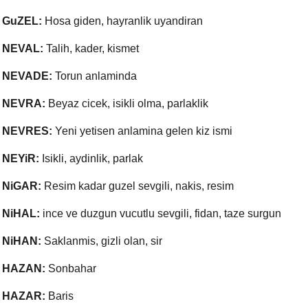
GuZEL:
Hosa giden, hayranlik uyandiran
NEVAL:
Talih, kader, kismet
NEVADE:
Torun anlaminda
NEVRA:
Beyaz cicek, isikli olma, parlaklik
NEVRES:
Yeni yetisen anlamina gelen kiz ismi
NEYiR:
Isikli, aydinlik, parlak
NiGAR:
Resim kadar guzel sevgili, nakis, resim
NiHAL:
ince ve duzgun vucutlu sevgili, fidan, taze surgun
NiHAN:
Saklanmis, gizli olan, sir
HAZAN:
Sonbahar
HAZAR:
Baris