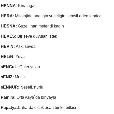
HENNA:
Kina agaci
HERA:
Mitolojide analigin yuceligini temsil eden tanrica
HESNA:
Guzel, hanimefendi kadin
HEVES:
Bir seye duyulan istek
HEViN:
Ask, sevda
HELiN:
Yuva
sENGuL:
Guler yuzlu
sENiZ:
Mutlu
sENNUR:
Neseli, nurlu
Pamira:
Orta Asya`da bir yayla
Papatya:
Baharda cicek acan bir kir bitkisi