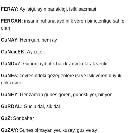
FERAY:
Ay isigi, ayin parlakligi, isilti sacmasi
FERCAN:
insanin ruhuna aydinlik veren bir ictenlige sahip
olan
GuNAY:
Hem gun, hem ay
GuNcicEK:
Ay cicek
GuNDuZ:
Gunun aydinlik hali kiz ismi olarak verilir
GuNEs:
cevresindeki gezegenlere isi ve isik veren buyuk
gok cismi
GuNEY:
Her zaman gunes goren, gunesli yer, bir yon
GuRDAL:
Guclu dal, sik dal
GuZ:
Sonbahar
GuZAY:
Gunes olmayan yer, kuzey, guz ve ay