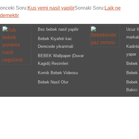
onceki Soru:
Kus yemi nasil yapilir
Sonraki Soru:
Laik ne
demektir
Bez bebek nasil yapilir
Ucuz fi
markala
Bebek Kiyafeti kac
Derecede yikanmali
Kadinl
yapar
BEBEK Wallpaper (Duvar
Kagidi) Resimleri
Bebek T
Komik Bebek Videosu
Bebek 
Bebek Nasil Olur
Bebek 
Bakici 