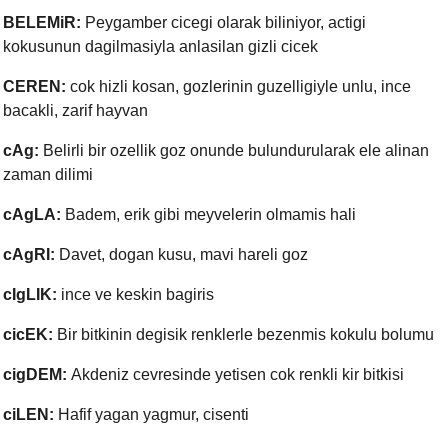
BELEMiR:
Peygamber cicegi olarak biliniyor, actigi
kokusunun dagilmasiyla anlasilan gizli cicek
CEREN:
cok hizli kosan, gozlerinin guzelligiyle unlu, ince
bacakli, zarif hayvan
cAg:
Belirli bir ozellik goz onunde bulundurularak ele alinan
zaman dilimi
cAgLA:
Badem, erik gibi meyvelerin olmamis hali
cAgRI:
Davet, dogan kusu, mavi hareli goz
cIgLIK:
ince ve keskin bagiris
cicEK:
Bir bitkinin degisik renklerle bezenmis kokulu bolumu
cigDEM:
Akdeniz cevresinde yetisen cok renkli kir bitkisi
ciLEN:
Hafif yagan yagmur, cisenti