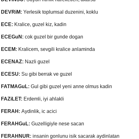
DEVRiM:
Yerlesik toplumsal duzenini, koklu
ECE:
Kralice, guzel kiz, kadin
ECEGuN:
cok guzel bir gunde dogan
ECEM:
Kralicem, sevgili kralice anlaminda
ECENAZ:
Nazli guzel
ECESU:
Su gibi berrak ve guzel
FATMAGuL:
Gul gibi guzel yeni anne olmus kadin
FAZiLET:
Erdemli, iyi ahlakli
FERAH:
Aydinlik, ic acici
FERAHGuL:
Guzelligiyle nese sacan
FERAHNUR:
insanin gonlunu isik sacarak aydinlatan