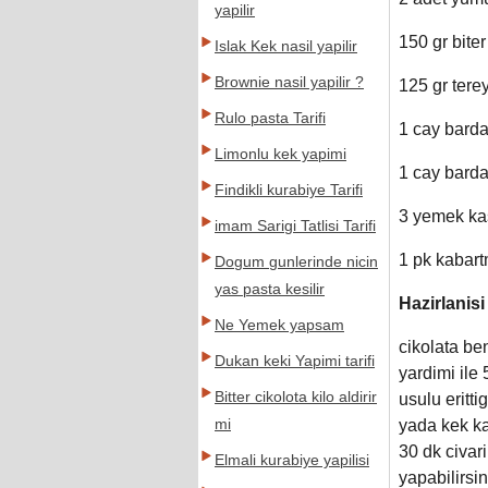
yapilir
150 gr biter
Islak Kek nasil yapilir
Brownie nasil yapilir ?
125 gr tere
Rulo pasta Tarifi
1 cay barda
Limonlu kek yapimi
1 cay barda
Findikli kurabiye Tarifi
3 yemek ka
imam Sarigi Tatlisi Tarifi
1 pk kabart
Dogum gunlerinde nicin
yas pasta kesilir
Hazirlanisi
Ne Yemek yapsam
cikolata ben
Dukan keki Yapimi tarifi
yardimi ile
Bitter cikolota kilo aldirir
usulu eritt
yada kek ka
mi
30 dk civari
Elmali kurabiye yapilisi
yapabilirsi