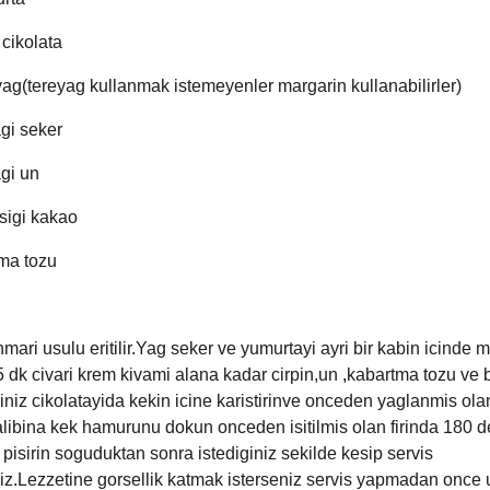
 cikolata
yag(tereyag kullanmak istemeyenler margarin kullanabilirler)
gi seker
gi un
sigi kakao
ma tozu
mari usulu eritilir.Yag seker ve yumurtayi ayri bir kabin icinde 
 5 dk civari krem kivami alana kadar cirpin,un
,
kabartma tozu ve 
iginiz cikolatayida kekin icine karistirinve onceden yaglanmis ola
libina kek hamurunu dokun onceden isitilmis olan firinda 180 
 pisirin soguduktan sonra istediginiz sekilde kesip servis
niz.Lezzetine gorsellik katmak isterseniz servis yapmadan once 