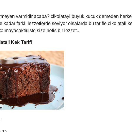
evmeyen varmidir acaba? cikolatayi buyuk kucuk demeden herke
 kadar farkli lezzetlerde seviyor olsalarda bu tarifle cikolatali k
lmayacaktir.iste size nefis bir lezzet..
atali Kek Tarifi
r
urta