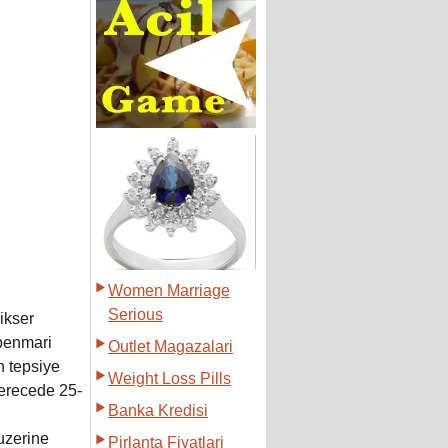
Women Marriage
Serious
mikser
benmari
Outlet Magazalari
n tepsiye
Weight Loss Pills
derecede 25-
Banka Kredisi
uzerine
Pirlanta Fiyatlari