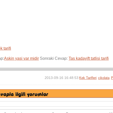
k tarifi
ap:
Askin yasi var midir
Sonraki Cevap:
Tas kadayift tatlisi tarifi
2013-09-16 16:48:53
Kek Tarifleri
cikolata
P