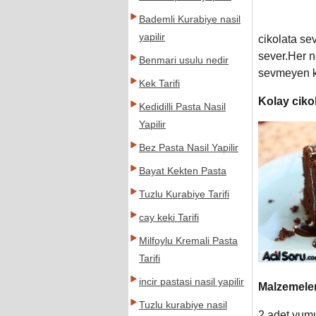
Bademli Kurabiye nasil
yapilir
cikolata s
sever.Her ne
Benmari usulu nedir
sevmeyen ka
Kek Tarifi
Kolay cikol
Kedidilli Pasta Nasil
Yapilir
Bez Pasta Nasil Yapilir
Bayat Kekten Pasta
Tuzlu Kurabiye Tarifi
cay keki Tarifi
Milfoylu Kremali Pasta
Tarifi
incir pastasi nasil yapilir
Malzemele
Tuzlu kurabiye nasil
2 adet yum