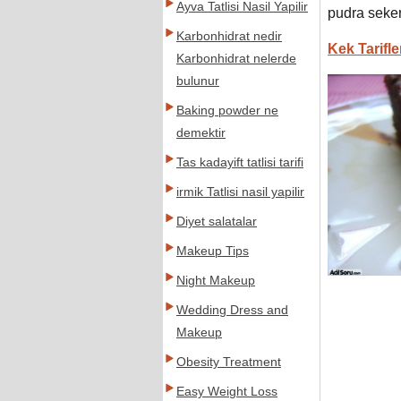
Ayva Tatlisi Nasil Yapilir
pudra sekeri
Karbonhidrat nedir
Kek Tarifle
Karbonhidrat nelerde
bulunur
Baking powder ne
demektir
Tas kadayift tatlisi tarifi
irmik Tatlisi nasil yapilir
Diyet salatalar
Makeup Tips
Night Makeup
Wedding Dress and
Makeup
Obesity Treatment
Easy Weight Loss