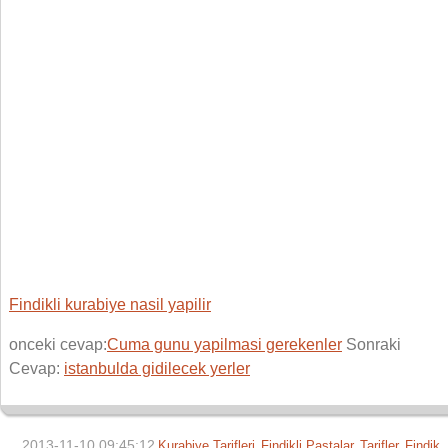
Findikli kurabiye nasil yapilir
onceki cevap:
Cuma gunu yapilmasi gerekenler
Sonraki
Cevap:
istanbulda gidilecek yerler
2013-11-10 09:45:12
Kurabiye Tarifleri
Findikli Pastalar
Tarifler
Findik