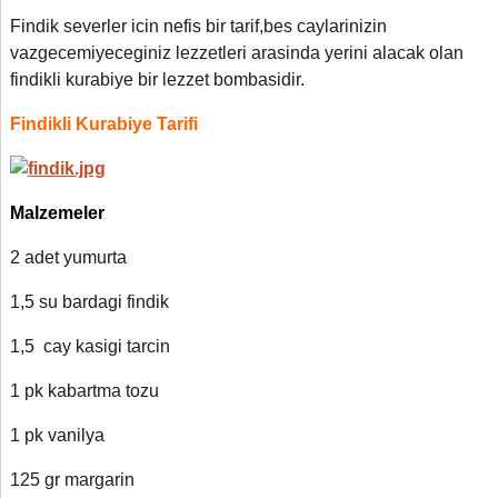
Findik severler icin nefis bir tarif,bes caylarinizin
vazgecemiyeceginiz lezzetleri arasinda yerini alacak olan
findikli kurabiye bir lezzet bombasidir.
Findikli Kurabiye Tarifi
Malzemeler
2 adet yumurta
1,5 su bardagi findik
1,5 cay kasigi tarcin
1 pk kabartma tozu
1 pk vanilya
125 gr margarin