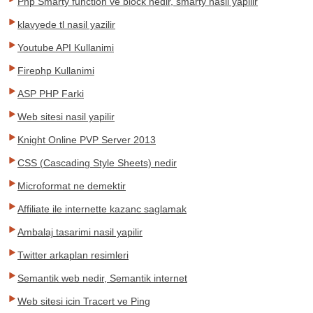
Php Smarty function ve block nedir, smarty nasil yapilir
klavyede tl nasil yazilir
Youtube API Kullanimi
Firephp Kullanimi
ASP PHP Farki
Web sitesi nasil yapilir
Knight Online PVP Server 2013
CSS (Cascading Style Sheets) nedir
Microformat ne demektir
Affiliate ile internette kazanc saglamak
Ambalaj tasarimi nasil yapilir
Twitter arkaplan resimleri
Semantik web nedir, Semantik internet
Web sitesi icin Tracert ve Ping