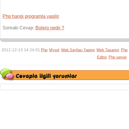
Php hangi programla yapilir
Sonraki Cevap:
Bolero nedir ?
2012-12-13 14:24:01
Php
Mysql
Web Sayfasi Yapimi
Web Tasarimi
Php
Editor
Php server