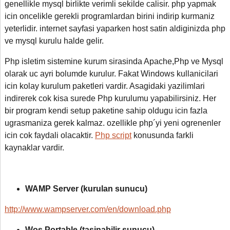
genellikle mysql birlikte verimli sekilde calisir. php yapmak
icin oncelikle gerekli programlardan birini indirip kurmaniz
yeterlidir. internet sayfasi yaparken host satin aldiginizda php
ve mysql kurulu halde gelir.
Php isletim sistemine kurum sirasinda Apache
,
Php ve Mysql
olarak uc ayri bolumde kurulur. Fakat Windows kullanicilari
icin kolay kurulum paketleri vardir. Asagidaki yazilimlari
indirerek cok kisa surede Php kurulumu yapabilirsiniz. Her
bir program kendi setup paketine sahip oldugu icin fazla
ugrasmaniza gerek kalmaz. ozellikle php´yi yeni ogrenenler
icin cok faydali olacaktir.
Php script
konusunda farkli
kaynaklar vardir.
WAMP Server (kurulan sunucu)
http://www.wampserver.com/en/download.php
Wos Portable (tasinabilir sunucu)