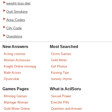
weight loss diet
Quit Smoking
Area Codes
City Code
Questions
New Answers
Most Searched
Acting courses
Ozmo Games
Women Actresses
Gold Miner
Knight Online mmorpg
Girl Photos
Male Actors
Kissing Tips
Oyunculuk
nursery rhyme
Games Pages
What is AcilSoru
Mmorpg Games
Sexual Power
Marriage Woman
Erectile Pills
Gold Miner Online
Question and Answer