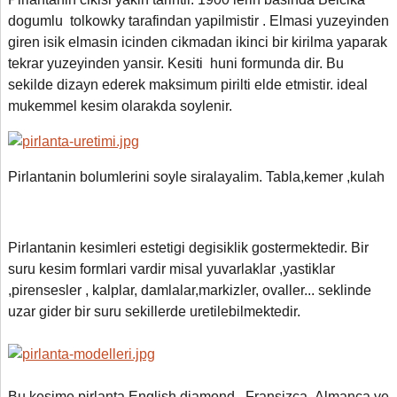
dogumlu tolkowky tarafindan yapilmistir . Elmasi yuzeyinden
giren isik elmasin icinden cikmadan ikinci bir kirilma yaparak
tekrar yuzeyinden yansir. Kesiti huni formunda dir. Bu
sekilde dizayn ederek maksimum pirilti elde etmistir. ideal
mukemmel kesim olarakda soylenir.
Pirlantanin bolumlerini soyle siralayalim. Tabla,kemer ,kulah
Pirlantanin kesimleri estetigi degisiklik gostermektedir. Bir
suru kesim formlari vardir misal yuvarlaklar ,yastiklar
,pirensesler , kalplar, damlalar,markizler, ovaller... seklinde
uzar gider bir suru sekillerde uretilebilmektedir.
Bu kesime pirlanta English diamond , Fransizca
,
Almanca ve