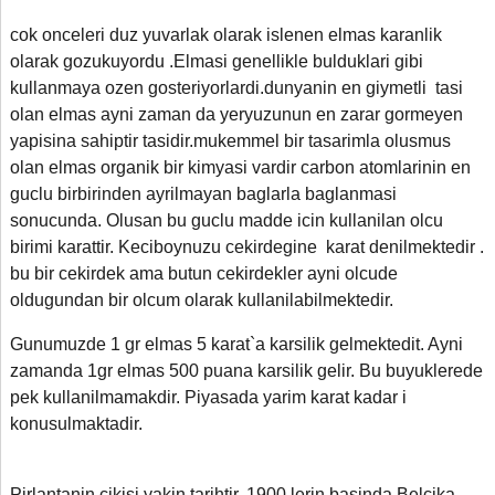
cok onceleri duz yuvarlak olarak islenen elmas karanlik
olarak gozukuyordu .Elmasi genellikle bulduklari gibi
kullanmaya ozen gosteriyorlardi.dunyanin en giymetli tasi
olan elmas ayni zaman da yeryuzunun en zarar gormeyen
yapisina sahiptir tasidir.mukemmel bir tasarimla olusmus
olan elmas organik bir kimyasi vardir carbon atomlarinin en
guclu birbirinden ayrilmayan baglarla baglanmasi
sonucunda. Olusan bu guclu madde icin kullanilan olcu
birimi karattir. Keciboynuzu cekirdegine karat denilmektedir .
bu bir cekirdek ama butun cekirdekler ayni olcude
oldugundan bir olcum olarak kullanilabilmektedir.
Gunumuzde 1 gr elmas 5 karat`a karsilik gelmektedit. Ayni
zamanda 1gr elmas 500 puana karsilik gelir. Bu buyuklerede
pek kullanilmamakdir. Piyasada yarim karat kadar i
konusulmaktadir.
Pirlantanin cikisi yakin tarihtir. 1900 lerin basinda Belcika