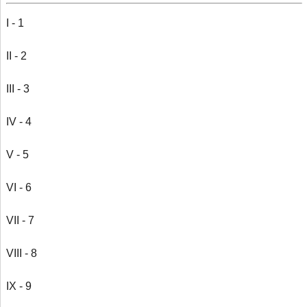
I - 1
II - 2
III - 3
IV - 4
V - 5
VI - 6
VII - 7
VIII - 8
IX - 9