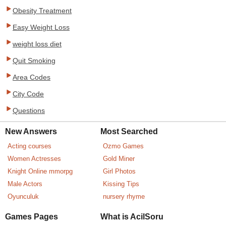
Obesity Treatment
Easy Weight Loss
weight loss diet
Quit Smoking
Area Codes
City Code
Questions
New Answers
Most Searched
Acting courses
Ozmo Games
Women Actresses
Gold Miner
Knight Online mmorpg
Girl Photos
Male Actors
Kissing Tips
Oyunculuk
nursery rhyme
Games Pages
What is AcilSoru