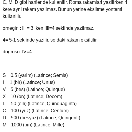
C, M, D gibi harfler de kullanilir. Roma rakamlari yazilirken 4
kere ayni rakam yazilmaz. Bunun yerine eksiltme yontemi
kullanilir.
ornegin : III = 3 iken IIII=4 seklinde yazilmaz.
4= 5-1 seklinde yazilir
,
soldaki rakam eksiltilir.
dogrusu: IV=4
S 0.5 (yarim) (Latince; Semis)
I 1 (bir) (Latince; Unus)
V 5 (bes) (Latince; Quinque)
X 10 (on) (Latince; Decem)
L 50 (elli) (Latince; Quinquaginta)
C 100 (yuz) (Latince; Centum)
D 500 (besyuz) (Latince; Quingenti)
M 1000 (bin) (Latince; Mille)