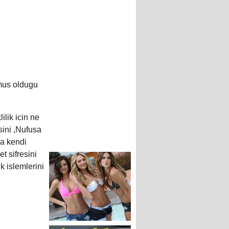
nmus oldugu
ilik icin ne
sini ,Nufusa
la kendi
t sifresini
k islemlerini