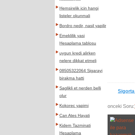
Hemsirelik icin hangi
listeler okunmali
Bordro nedir, nasil yapilir
Emeklilik yasi
Hesaplama tablosu
uygun kredi alirken
nelere dikkat etmeli
08505322064 Sigarayi
birakma hatti
Saglikli et nerden belli
Sigorta
olur
Kokorec yapimi
onceki Soru:
Can Ates Hayati
Kidem Tazminati
Hesaplama