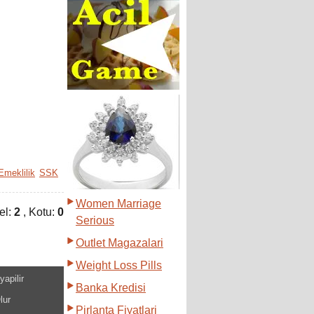
Emeklilik
SSK
Women Marriage
el:
2
, Kotu:
0
Serious
Outlet Magazalari
Weight Loss Pills
yapilir
Banka Kredisi
lur
Pirlanta Fiyatlari