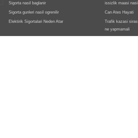
Sigorta nasil baglanir
issizlik maasi nasil
Sigorta gunleri nasil ogrenilir
Can Ates Hayati
Elektirik Sigortalari Neden Atar
Trafik kazasi sira
ne yapmamali