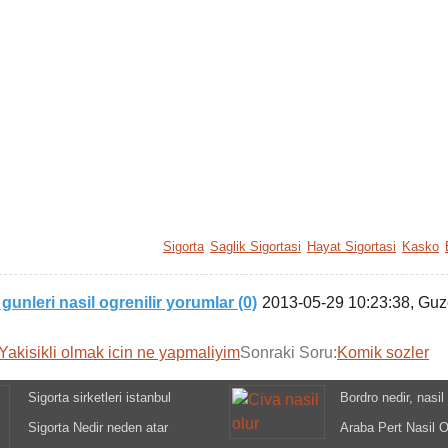
Sigorta
Saglik Sigortasi
Hayat Sigortasi
Kasko
 gunleri nasil ogrenilir yorumlar (0)
2013-05-29 10:23:38
, Guz
Yakisikli olmak icin ne yapmaliyim
Sonraki Soru:
Komik sozler
Sigorta sirketleri istanbul
Bordro nedir, nasil 
Sigorta Nedir neden atar
Araba Pert Nasil O