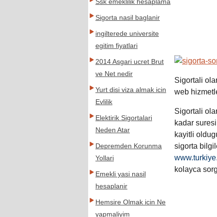
Ssk emeklilik hesaplama
Sigorta nasil baglanir
ingilterede universite
egitim fiyatlari
2014 Asgari ucret Brut
ve Net nedir
Sigortali ol
Yurt disi viza almak icin
web hizmetle
Evlilik
Sigortali ola
Elektirik Sigortalari
kadar suresi
Neden Atar
kayitli oldugu
sigorta bilgi
Depremden Korunma
www.turkiye.
Yollari
kolayca sorg
Emekli yasi nasil
hesaplanir
Hemsire Olmak icin Ne
yapmaliyim