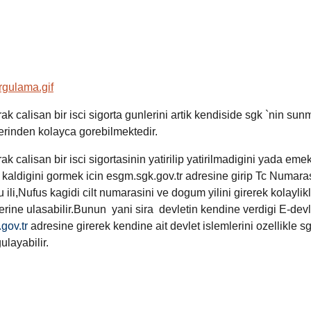
arak calisan bir isci sigorta gunlerini artik kendiside sgk `nin su
rinden kolayca gorebilmektedir.
rak calisan bir isci sigortasinin yatirilip yatirilmadigini yada emekl
 kaldigini gormek icin esgm.sgk.gov.tr adresine girip Tc Numara
 ili
,
Nufus kagidi cilt numarasini ve dogum yilini girerek kolaylik
lerine ulasabilir.Bunun yani sira devletin kendine verdigi E-devle
gov.tr
adresine girerek kendine ait devlet islemlerini ozellikle sg
ulayabilir.