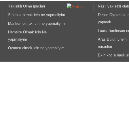
Yakisikli Olma ipuclari
Nasil yakisikli olab
Sihirbaz olmak icin ne yapmaliyim
Dizide Oynamak i
yapmak
Manken olmak icin ne yapmaliyim
Louis Tomlinson n
Hemsire Olmak icin Ne
yapmaliyim
Aras Bulut iynemli
reismleri
Oyuncu olmak icin ne yapmaliyim
Ekin koc`a nasil ul