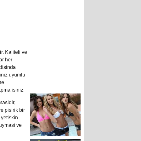
. Kaliteli ve
ar her
 disinda
riniz uyumlu
ne
pmalisiniz.
asidir,
 pisirik bir
yetiskin
duymasi ve