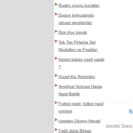
Rugby oyunu kurallari
Dugun bohcasinda
olmasi gerekenler
Ekin Koc kimdir
Tek Tas Pirlanta Set
Modelleri ve Fiyatlari
Kisisel bakim nasil yapilir
?
Guzel Kiz Resimleri
Ameliyat Sonrasi Hasta
Nasil Bakilir
Futbol nedir, futbol nasil
Na
oynanir
cagatay Ulusoy Hayati
onceki Soru:
Fatih dizisi Birkan