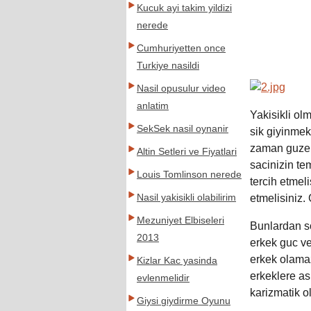
Kucuk ayi takim yildizi
nerede
Cumhuriyetten once
Turkiye nasildi
Nasil opusulur video
anlatim
Yakisikli olm
SekSek nasil oynanir
sik giyinmek
zaman guzel 
Altin Setleri ve Fiyatlari
sacinizin te
Louis Tomlinson nerede
tercih etmel
Nasil yakisikli olabilirim
etmelisiniz.
Mezuniyet Elbiseleri
Bunlardan so
2013
erkek guc ve 
erkek olamaz
Kizlar Kac yasinda
erkeklere as
evlenmelidir
karizmatik o
Giysi giydirme Oyunu