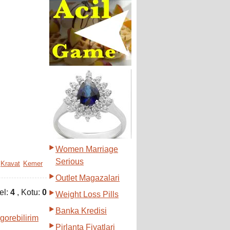
Women Marriage
Serious
Kravat
Kemer
Outlet Magazalari
el:
4
, Kotu:
0
Weight Loss Pills
Banka Kredisi
 gorebilirim
Pirlanta Fiyatlari