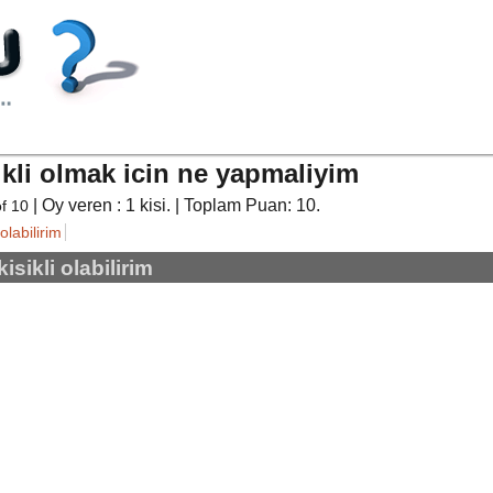
ikli olmak icin ne yapmaliyim
| Oy veren :
1
kisi. | Toplam Puan:
10
.
of
10
 olabilirim
isikli olabilirim