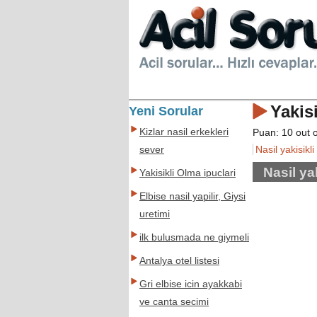
Yakis
Yeni Sorular
Kizlar nasil erkekleri
Puan:
10
out 
Nasil yakisikli
sever
Nasil yak
Yakisikli Olma ipuclari
Elbise nasil yapilir, Giysi
uretimi
ilk bulusmada ne giymeli
Antalya otel listesi
Gri elbise icin ayakkabi
ve canta secimi