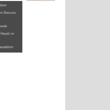
ilirim
cin Basvuru
erede
 Hayati ve
asabilirim