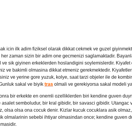
ak icin ilk adim fiziksel olarak dikkat cekmek ve guzel giyinmektir
 her zaman sizin bir adim one gecmenizi saglamaktadir. Bayanl
ve sik giyinen erkeklerden hoslandigini soylemislerdir. Kiyafet
miz ve bakimli olmasina dikkat etmeniz gerekmektedir. Kiyafetle
isiniz ve yerine gore yuzuk, kolye, saat tarzi objeler ile de kombi
 Gunluk sakal ve biyik
tras
olmali ve gerekiyorsa sakal modeli ya
nra bir erkekte en onemli ozelliklerden biri kendine guven duym
asalet semboludur, bir kral gibidir, bir savasci gibidir. Utangac ve
, olsa olsa ona cocuk denir. Kizlar kucuk cocuklara asik olmaz
,
ik olmalarinin sebebi ihtiyar olmasindan once; kendine guven 
lmasidir.