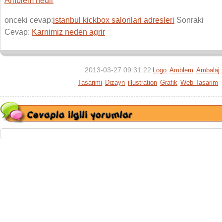
Amblem nedir
onceki cevap:
istanbul kickbox salonlari adresleri
Sonraki
Cevap:
Karnimiz neden agrir
2013-03-27 09:31:22
Logo
Amblem
Ambalaj
Tasarimi
Dizayn
illustration
Grafik
Web Tasarim