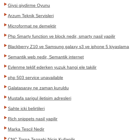
Giysi giydirme Oyunu
Arzum Teknik Servisleri
Microformat ne demektir
Php Smarty function ve block nedir, smarty nasil yapilir
Blackberry Z10 ve Samsung galaxy s3 ve iphone 5 kiyaslama
Semantik web nedir, Semantik internet
Evlenme teklif ederken yuzuk hangi ele takilir
php 503 service unavailable
Galatasaray ne zaman kuruldu
Mustafa sarigul iletisim adresleri
Sahte icki belirtileri
Rich snippets nasil yapilir
Marka Tescil Nedir
CNC Torna Tezgahi Nicin Kullanilir