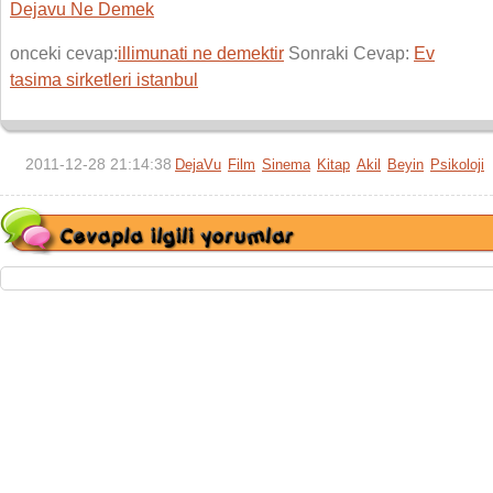
Dejavu Ne Demek
onceki cevap:
illimunati ne demektir
Sonraki Cevap:
Ev
tasima sirketleri istanbul
2011-12-28 21:14:38
DejaVu
Film
Sinema
Kitap
Akil
Beyin
Psikoloji