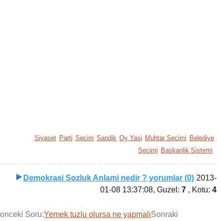
Siyaset
Parti
Secim
Sandik
Oy Yasi
Muhtar Secimi
Belediye
Secimi
Baskanlik Sistemi
Demokrasi Sozluk Anlami nedir ? yorumlar (0)
2013-
01-08 13:37:08
, Guzel:
7
, Kotu:
4
onceki Soru:
Yemek tuzlu olursa ne yapmali
Sonraki