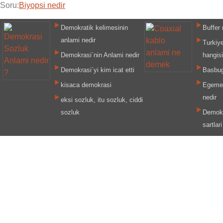
Soru:
Biyopsi nedir
Demokratik kelimesinin
Buffer
anlami nedir
Turkiy
Demokrasi´nin Anlami nedir
hangisi
Demokrasi`yi kim icat etti
Basbug
kisaca demokrasi
Egemen
nedir
eksi sozluk, itu sozluk, ciddi
sozluk
Demokra
sartlari