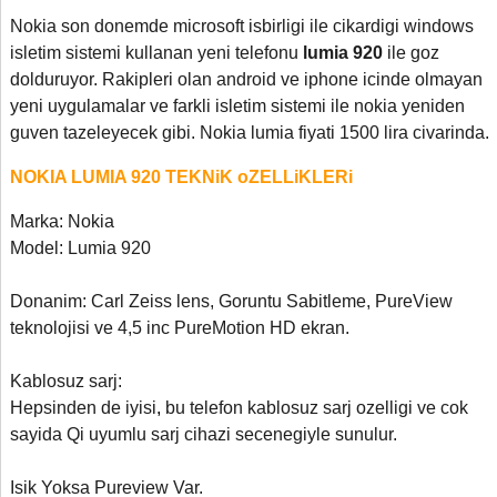
Nokia son donemde microsoft isbirligi ile cikardigi windows
isletim sistemi kullanan yeni telefonu
lumia 920
ile goz
dolduruyor. Rakipleri olan android ve iphone icinde olmayan
yeni uygulamalar ve farkli isletim sistemi ile nokia yeniden
guven tazeleyecek gibi. Nokia lumia fiyati 1500 lira civarinda.
NOKIA LUMIA 920 TEKNiK oZELLiKLERi
Marka: Nokia
Model: Lumia 920
Donanim: Carl Zeiss lens, Goruntu Sabitleme, PureView
teknolojisi ve 4,5 inc PureMotion HD ekran.
Kablosuz sarj:
Hepsinden de iyisi
,
bu telefon kablosuz sarj ozelligi ve cok
sayida Qi uyumlu sarj cihazi secenegiyle sunulur.
Isik Yoksa Pureview Var.