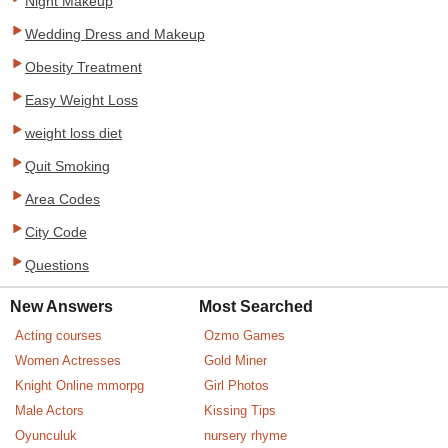
Night Makeup
Wedding Dress and Makeup
Obesity Treatment
Easy Weight Loss
weight loss diet
Quit Smoking
Area Codes
City Code
Questions
New Answers
Most Searched
Acting courses
Ozmo Games
Women Actresses
Gold Miner
Knight Online mmorpg
Girl Photos
Male Actors
Kissing Tips
Oyunculuk
nursery rhyme