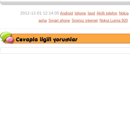
2012-12-01 12:14:05
Android
Iphone
Ipod
Akilli telefon
Nokia
asha
Smart phone
Sinirsiz internet
Nokia Lumia 920