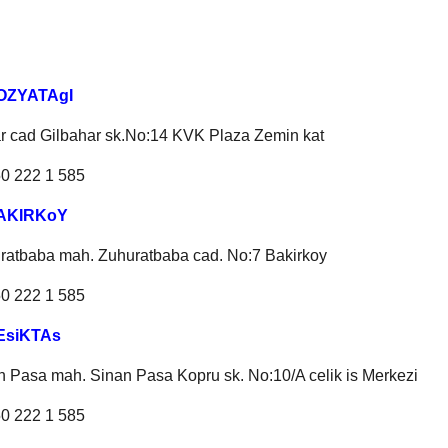
KOZYATAgI
r cad Gilbahar sk.No:14 KVK Plaza Zemin kat
50 222 1 585
BAKIRKoY
ratbaba mah. Zuhuratbaba cad. No:7 Bakirkoy
50 222 1 585
BEsiKTAs
n Pasa mah. Sinan Pasa Kopru sk. No:10/A celik is Merkezi
50 222 1 585