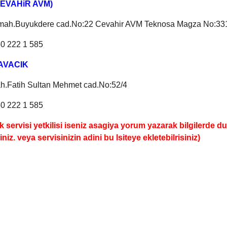
(CEVAHiR AVM)
 mah.Buyukdere cad.No:22 Cevahir AVM Teknosa Magza No:33
50 222 1 585
KAVACIK
h.Fatih Sultan Mehmet cad.No:52/4
50 222 1 585
 servisi yetkilisi iseniz asagiya yorum yazarak bilgilerde d
iniz. veya servisinizin adini bu lsiteye ekletebilrisiniz)