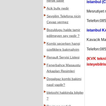
nerde satilir
istanbul 
Acik bufe nedir
Mesrutiyet
Sevgilim Telefona nicin
Telefon:08
Cevap vermez
Bozuldugu halde tamir
istanbul 
edilmeyen sey nedir ?
Kavacik Ma
Kombi secerken hangi
Telefon:08
ozelliklere bakmaliyim
Renault Servisi Listesi
(KVK teknik
isteyebilris
Fenerbahce Masaustu
Arkaplan Resimleri
Dogalgaz kombi bakimi
nasil yapilir?
bletooht hakkinda bilgiler
?