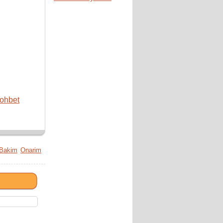
Sohbet
Bakim
Onarim