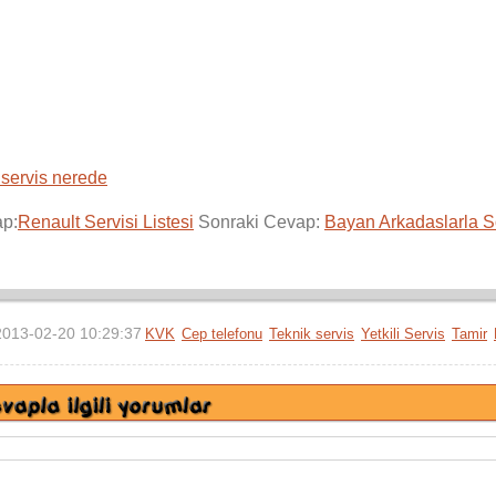
 servis nerede
ap:
Renault Servisi Listesi
Sonraki Cevap:
Bayan Arkadaslarla 
2013-02-20 10:29:37
KVK
Cep telefonu
Teknik servis
Yetkili Servis
Tamir