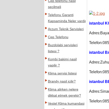
Cep telefonu nasil
secilmeli
Telefonu Garanti
Kapsaminda Neler vardir
istanbul 
Arzum Teknik Servisleri
Adres:Baya
Cep Telefonu
Telefon:08
Buzdolabi servisleri
listesi ?
istanbul 
Kombi bakimi nasil
Adres:Zuhu
yapilir ?
Telefon:08
Klima servisi listesi
Brandy nasil icilir?
istanbul 
Klima alirken nelere
Adres:Sina
dikkat etmek gerekir?
Telefon:08
Vestel Klima kumandasi