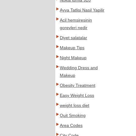
Nokia lumia 920
Ayva Tatlisi Nasil Yapilir
Acil hemsiresinin
gorevleri nedir
Diyet salatalar
Makeup Tips
Night Makeup
Wedding Dress and
Makeup
Obesity Treatment
Easy Weight Loss
weight loss diet
Quit Smoking
Area Codes
City Code