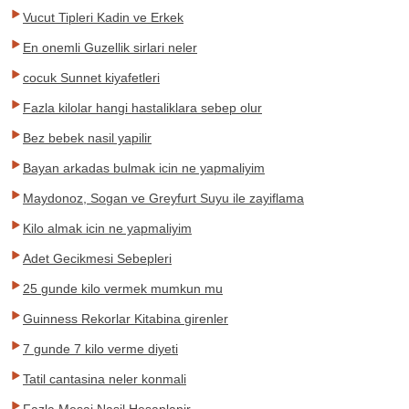
Vucut Tipleri Kadin ve Erkek
En onemli Guzellik sirlari neler
cocuk Sunnet kiyafetleri
Fazla kilolar hangi hastaliklara sebep olur
Bez bebek nasil yapilir
Bayan arkadas bulmak icin ne yapmaliyim
Maydonoz, Sogan ve Greyfurt Suyu ile zayiflama
Kilo almak icin ne yapmaliyim
Adet Gecikmesi Sebepleri
25 gunde kilo vermek mumkun mu
Guinness Rekorlar Kitabina girenler
7 gunde 7 kilo verme diyeti
Tatil cantasina neler konmali