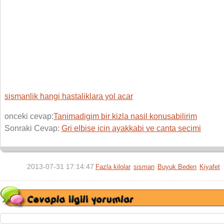
sismanlik hangi hastaliklara yol acar
onceki cevap:
Tanimadigim bir kizla nasil konusabilirim
Sonraki Cevap:
Gri elbise icin ayakkabi ve canta secimi
2013-07-31 17:14:47
Fazla kilolar
sisman
Buyuk Beden
Kiyafet