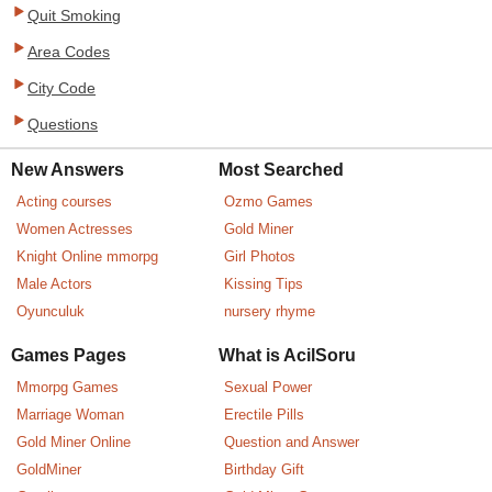
Quit Smoking
Area Codes
City Code
Questions
New Answers
Most Searched
Acting courses
Ozmo Games
Women Actresses
Gold Miner
Knight Online mmorpg
Girl Photos
Male Actors
Kissing Tips
Oyunculuk
nursery rhyme
Games Pages
What is AcilSoru
Mmorpg Games
Sexual Power
Marriage Woman
Erectile Pills
Gold Miner Online
Question and Answer
GoldMiner
Birthday Gift