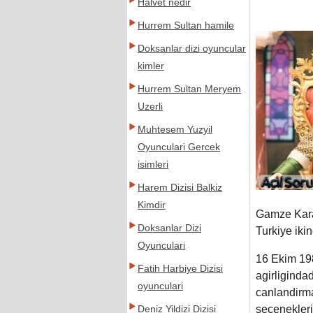
Halvet nedir
Hurrem Sultan hamile
Doksanlar dizi oyunculari
kimler
Hurrem Sultan Meryem
Uzerli
Muhtesem Yuzyil
Oyunculari Gercek
isimleri
Harem Dizisi Balkiz
Kimdir
Gamze Kara
Doksanlar Dizi
Turkiye iki
Oyunculari
16 Ekim 1
Fatih Harbiye Dizisi
agirligindad
oyunculari
canlandirma
secenekleri
Deniz Yildizi Dizisi