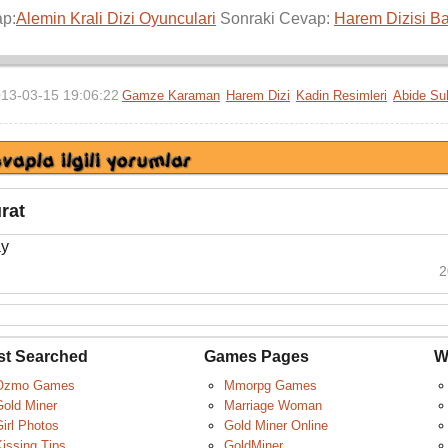
ap:
Alemin Krali Dizi Oyunculari
Sonraki Cevap:
Harem Dizisi Ba
13-03-15 19:06:22
Gamze Karaman
Harem Dizi
Kadin Resimleri
Abide Su
rat
ay
2
st Searched
Games Pages
W
Ozmo Games
Mmorpg Games
Gold Miner
Marriage Woman
irl Photos
Gold Miner Online
issing Tips
GoldMiner