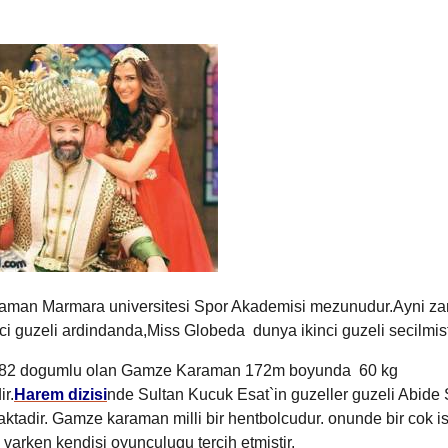
man Marmara universitesi Spor Akademisi mezunudur.Ayni z
nci guzeli ardindanda,Miss Globeda dunya ikinci guzeli secilmist
982 dogumlu olan Gamze Karaman 172m boyunda 60 kg
ir.
Harem dizisi
nde Sultan Kucuk Esat`in guzeller guzeli Abide 
ktadir. Gamze karaman milli bir hentbolcudur. onunde bir cok i
 varken kendisi oyunculugu tercih etmistir.