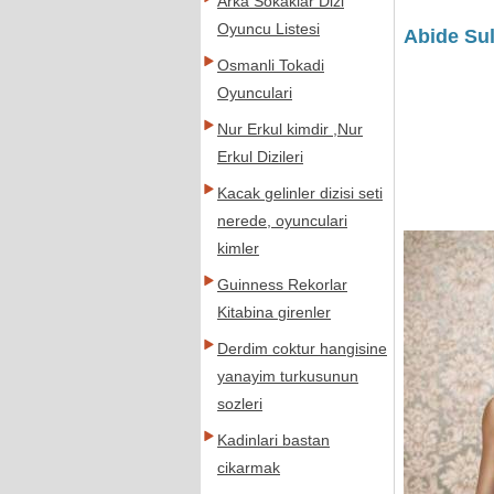
Arka Sokaklar Dizi
Oyuncu Listesi
Abide Su
Osmanli Tokadi
Oyunculari
Nur Erkul kimdir ,Nur
Erkul Dizileri
Kacak gelinler dizisi seti
nerede, oyunculari
kimler
Guinness Rekorlar
Kitabina girenler
Derdim coktur hangisine
yanayim turkusunun
sozleri
Kadinlari bastan
cikarmak