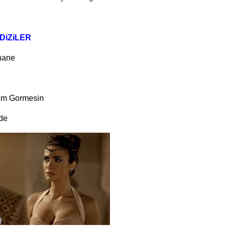
DiZiLER
shane
m Gormesin
de