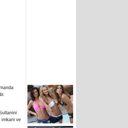
amanda
ir.
Sultanini
s imkani ve