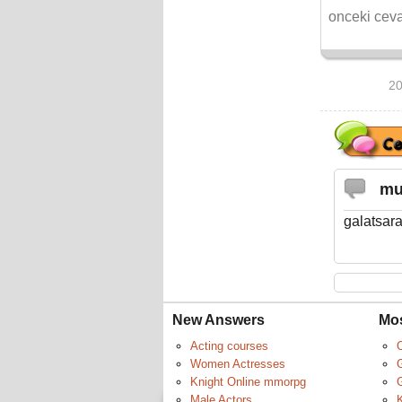
onceki cev
20
mu
galatsar
New Answers
Mo
Acting courses
Women Actresses
Knight Online mmorpg
G
Male Actors
K