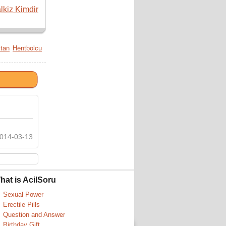
lkiz Kimdir
ltan
Hentbolcu
014-03-13
hat is AcilSoru
Sexual Power
Erectile Pills
Question and Answer
Birthday Gift