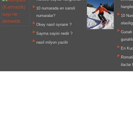
hangile
10 numarada en sansli
numaralar?
10 Nu
olasili
Okey nasil oynanir ?
Gunah 
Sayma sayisi nedir ?
gunahla
nasil milyon yazilir
En Kuc
Romati
ilaclar 