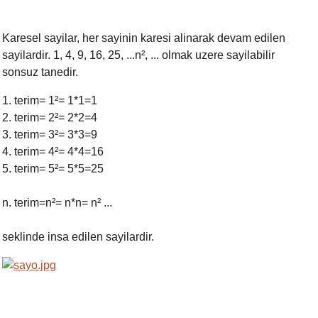
Karesel sayilar, her sayinin karesi alinarak devam edilen
sayilardir. 1, 4, 9, 16, 25, ...n²
,
... olmak uzere sayilabilir
sonsuz tanedir.
1. terim= 1²= 1*1=1
2. terim= 2²= 2*2=4
3. terim= 3²= 3*3=9
4. terim= 4²= 4*4=16
5. terim= 5²= 5*5=25
n. terim=n²= n*n= n² ...
seklinde insa edilen sayilardir.