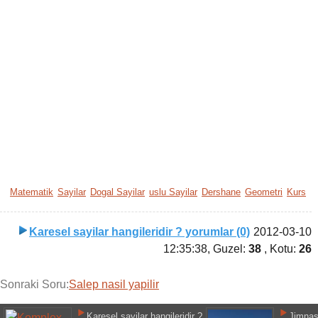
Matematik
Sayilar
Dogal Sayilar
uslu Sayilar
Dershane
Geometri
Kurs
Karesel sayilar hangileridir ? yorumlar (0)
2012-03-10
12:35:38
, Guzel:
38
, Kotu:
26
Sonraki Soru:
Salep nasil yapilir
Karesel sayilar hangileridir ?
Jimnast