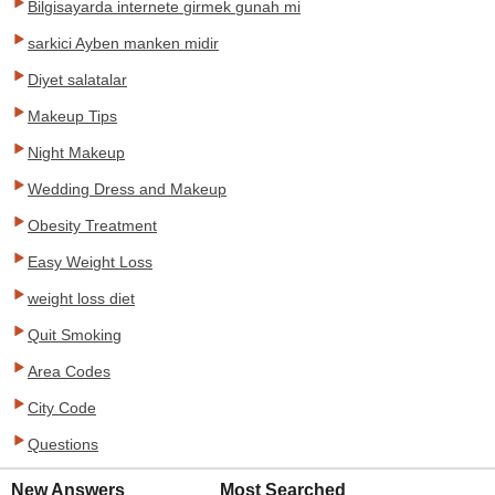
Bilgisayarda internete girmek gunah mi
sarkici Ayben manken midir
Diyet salatalar
Makeup Tips
Night Makeup
Wedding Dress and Makeup
Obesity Treatment
Easy Weight Loss
weight loss diet
Quit Smoking
Area Codes
City Code
Questions
New Answers
Most Searched