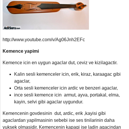
http://www.youtube.com/v/Ag06Jnh2EFc
Kemence yapimi
Kemence icin en uygun agaclar dut, ceviz ve kizilagactir.
Kalin sesli kemenceler icin, erik, kiraz, karaagac gibi
agaclar,
Orta sesli kemenceler icin ardic ve benzeri agaclar,
ince sesli kemence icin armut, ayva, portakal, elma,
kayin, selvi gibi agaclar uygundur.
Kemencenin govdesinin dut, ardic, erik ,kayisi gibi
agaclardan yapilmasinin sebebi ise ses tinilarinin daha
yuksek olmasidir. Kemencenin kapagi ise ladin agacindan