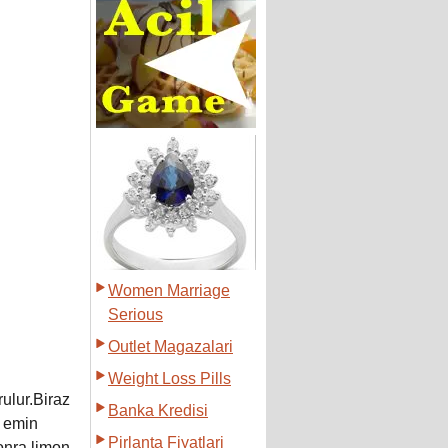
Women Marriage
Serious
Outlet Magazalari
Weight Loss Pills
rulur.Biraz
Banka Kredisi
n emin
Pirlanta Fiyatlari
onra limon