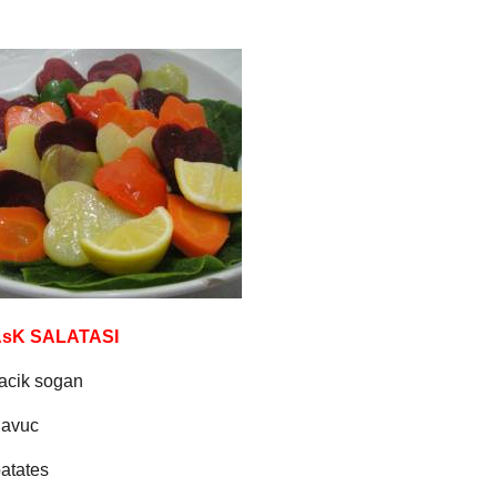
AsK SALATASI
pacik sogan
havuc
patates