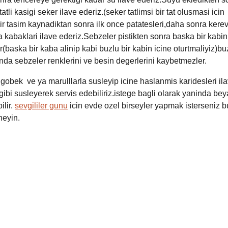
tatli kasigi seker ilave ederiz.(seker tatlimsi bir tat olusmasi icin
Bir tasim kaynadiktan sonra ilk once patatesleri
,
daha sonra kerev
 kabaklari ilave ederiz.Sebzeler pistikten sonra baska bir kabin 
r(baska bir kaba alinip kabi buzlu bir kabin icine oturtmaliyiz)b
nda sebzeler renklerini ve besin degerlerini kaybetmezler.
 gobek ve ya marulllarla susleyip icine haslanmis karidesleri il
 gibi susleyerek servis edebiliriz.istege bagli olarak yaninda be
ilir.
sevgililer gunu
icin evde ozel birseyler yapmak isterseniz 
neyin.