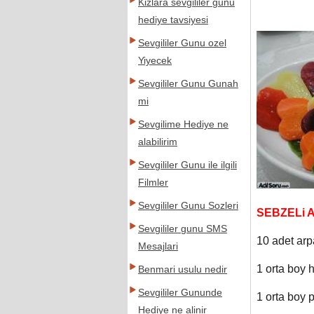
Kizlara sevgililer gunu
hediye tavsiyesi
Sevgililer Gunu ozel
Yiyecek
Sevgililer Gunu Gunah
mi
Sevgilime Hediye ne
alabilirim
Sevgililer Gunu ile ilgili
Filmler
Sevgililer Gunu Sozleri
SEBZELi 
Sevgililer gunu SMS
10 adet ar
Mesajlari
1 orta boy 
Benmari usulu nedir
Sevgililer Gununde
1 orta boy 
Hediye ne alinir