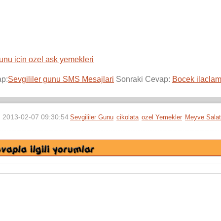
gunu icin ozel ask yemekleri
ap:
Sevgililer gunu SMS Mesajlari
Sonraki Cevap:
Bocek ilaclam
2013-02-07 09:30:54
Sevgililer Gunu
cikolata
ozel Yemekler
Meyve Salat