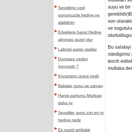
suyu ve bir 
Sevgilime ozel
gereklidir)
gunumuzde hediye ne
son olarakta
alabilirim
ve sogutulu
Erkeklere hangi Hediye
oturtuldugu
alinmasi guzel olur
Bu salatayi
Labneli pasta yapilisi
istedigimiz
Domates neden
tercih edileb
meyvedir ?
mutlaka de
Krizantem cicegi nedir
Babalar gunu ne zaman
Hangi parfumu Markasi
daha iyi
Sevgililer gunu icin en iyi
hediye nedir
En guzel ambalaj