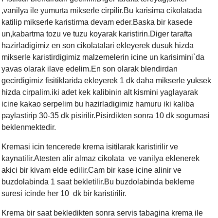
,vanilya ile yumurta mikserle cirpilir.Bu karisima cikolatada
katilip mikserle karistirma devam eder.Baska bir kasede
un,kabartma tozu ve tuzu koyarak karistirin.Diger tarafta
hazirladigimiz en son cikolatalari ekleyerek dusuk hizda
mikserle karistirdigimiz malzemelerin icine un karisimini`da
yavas olarak ilave edelim.En son olarak blendirdan
gecirdigimiz fisitiklarida ekleyerek 1 dk daha mikserle yuksek
hizda cirpalim.iki adet kek kalibinin alt kismini yaglayarak
icine kakao serpelim bu hazirladigimiz hamuru iki kaliba
paylastirip 30-35 dk pisirilir.Pisirdikten sonra 10 dk sogumasi
beklenmektedir.
Kremasi icin tencerede krema isitilarak karistirilir ve
kaynatilir.Atesten alir almaz cikolata ve vanilya eklenerek
akici bir kivam elde edilir.Cam bir kase icine alinir ve
buzdolabinda 1 saat bekletilir.Bu buzdolabinda bekleme
suresi icinde her 10 dk bir karistirilir.
Krema bir saat bekledikten sonra servis tabagina krema ile