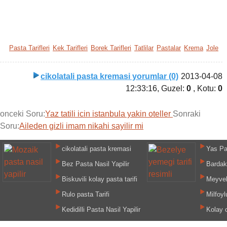
Pasta Tarifleri
Kek Tarifleri
Borek Tarifleri
Tatlilar
Pastalar
Krema
Jole
cikolatali pasta kremasi yorumlar (0)
2013-04-08
12:33:16
, Guzel:
0
, Kotu:
0
onceki Soru:
Yaz tatili icin istanbula yakin oteller
Sonraki
Soru:
Aileden gizli imam nikahi sayilir mi
cikolatali pasta kremasi
Yas Pas
Bez Pasta Nasil Yapilir
Bardak 
Biskuvili kolay pasta tarifi
Meyveli
Rulo pasta Tarifi
Milfoyl
Kedidilli Pasta Nasil Yapilir
Kolay c