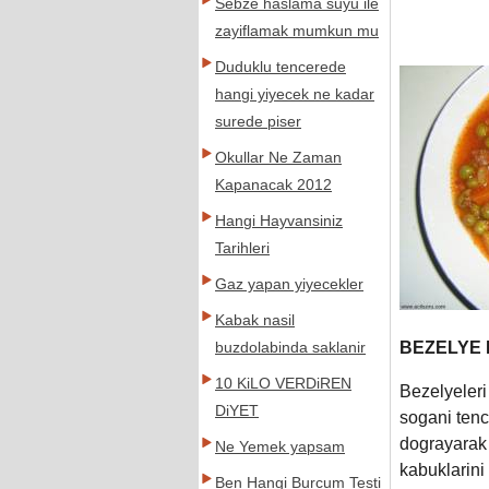
Sebze haslama suyu ile
zayiflamak mumkun mu
Duduklu tencerede
hangi yiyecek ne kadar
surede piser
Okullar Ne Zaman
Kapanacak 2012
Hangi Hayvansiniz
Tarihleri
Gaz yapan yiyecekler
Kabak nasil
BEZELYE 
buzdolabinda saklanir
10 KiLO VERDiREN
Bezelyeleri
DiYET
sogani tenc
dograyarak 
Ne Yemek yapsam
kabuklarini
Ben Hangi Burcum Testi