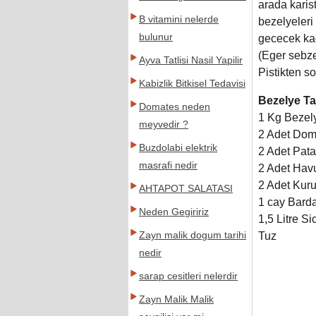
arada karis
B vitamini nelerde
bezelyeleri
bulunur
gececek kad
(Eger sebze
Ayva Tatlisi Nasil Yapilir
Pistikten so
Kabizlik Bitkisel Tedavisi
Bezelye Ta
Domates neden
1 Kg Bezel
meyvedir ?
2 Adet Dom
Buzdolabi elektrik
2 Adet Pata
masrafi nedir
2 Adet Hav
2 Adet Kur
AHTAPOT SALATASI
1 cay Barda
Neden Gegiririz
1
,
5 Litre S
Zayn malik dogum tarihi
Tuz
nedir
sarap cesitleri nelerdir
Zayn Malik Malik