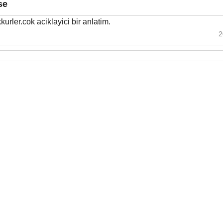
se
kurler.cok aciklayici bir anlatim.
2