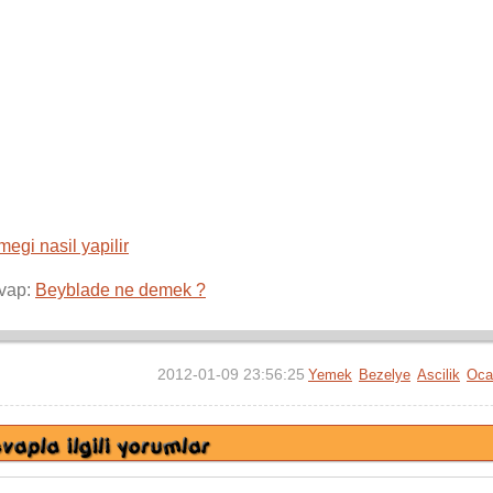
egi nasil yapilir
vap:
Beyblade ne demek ?
2012-01-09 23:56:25
Yemek
Bezelye
Ascilik
Oca