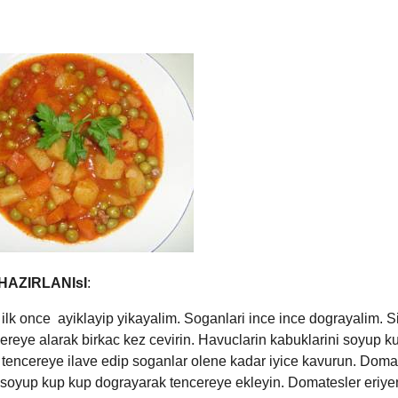
HAZIRLANIsI
:
 ilk once ayiklayip yikayalim. Soganlari ince ince dograyalim. S
ereye alarak birkac kez cevirin. Havuclarin kabuklarini soyup k
tencereye ilave edip soganlar olene kadar iyice kavurun. Doma
 soyup kup kup dograyarak tencereye ekleyin. Domatesler eriy