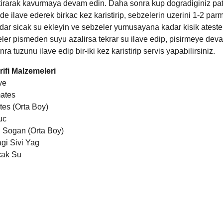
tirarak kavurmaya devam edin. Daha sonra kup dogradiginiz pat
 de ilave ederek birkac kez karistirip, sebzelerin uzerini 1-2 par
ar sicak su ekleyin ve sebzeler yumusayana kadar kisik ateste p
ler pismeden suyu azalirsa tekrar su ilave edip, pisirmeye deva
nra tuzunu ilave edip bir-iki kez karistirip servis yapabilirsiniz.
rifi Malzemeler
i
ye
ates
tes (Orta Boy)
uc
u Sogan (Orta Boy)
gi Sivi Yag
icak Su