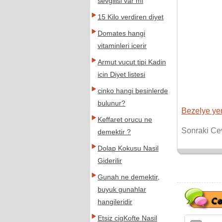
sevgilisi var mi
15 Kilo verdiren diyet
Domates hangi
vitaminleri icerir
Armut vucut tipi Kadin
icin Diyet listesi
cinko hangi besinlerde
bulunur?
Bezelye yem
Keffaret orucu ne
Sonraki Ce
demektir ?
Dolap Kokusu Nasil
Giderilir
Gunah ne demektir,
buyuk gunahlar
hangileridir
Etsiz cigKofte Nasil