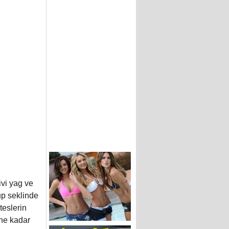
ivi yag ve
up seklinde
teslerin
ene kadar