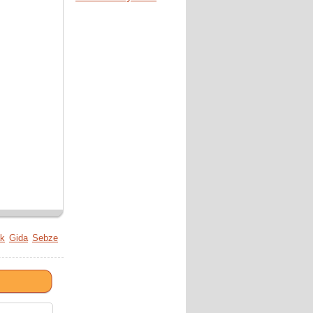
k
Gida
Sebze