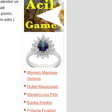
atesleri ve
mak
isirin.
m edin.)
Women Marriage
Serious
Outlet Magazalari
Weight Loss Pills
Banka Kredisi
Pirlanta Fiyatlari