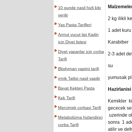
Malzemele
10 gunde nasil hizli kilo
verilir
2 kg ilikli 
Yas Pasta Tarifleri
1 adet kur
Armut vucut tipi Kadin
Karabiber
icin Diyet listesi
Diyet yapanlar icin corba
2-3 adet de
Tarifi
su
Blodymari yapimi tarifi
yumusak pla
irmik Tatlisi nasil yapilir
Bayat Kekten Pasta
Hazirlanisi
Kek Tarifi
Kemikler ki
Mercimek corbasi Tarifi
gececek se
uzerinde ol
Metabolizma hizlandirici
sonra 1 ade
corba Tarifi
atilir ve de