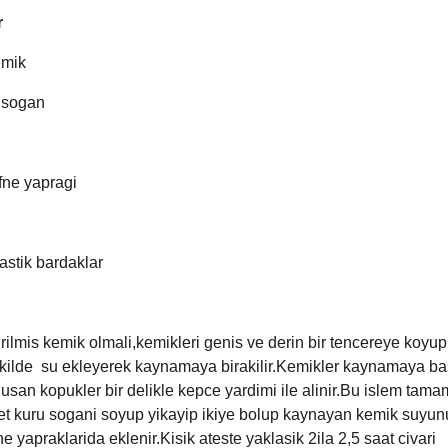
r
kemik
u sogan
fne yapragi
stik bardaklar
rilmis kemik olmali,kemikleri genis ve derin bir tencereye koyup
kilde su ekleyerek kaynamaya birakilir.Kemikler kaynamaya ba
usan kopukler bir delikle kepce yardimi ile alinir.Bu islem tam
t kuru sogani soyup yikayip ikiye bolup kaynayan kemik suyun
fne yapraklarida eklenir.Kisik ateste yaklasik 2ila 2,5 saat civari