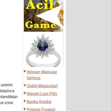
Women Marriage
Serious
 uzerini
Outlet Magazalari
slayinca
Weight Loss Pills
amlandiktan
Banka Kredisi
un icine
Pirlanta Fiyatlari