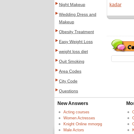
kadar
Night Makeup
Wedding Dress and
Makeup
Obesity Treatment
Easy Weight Loss
weight loss diet
Quit Smoking
Area Codes
City Code
Questions
New Answers
Mo
Acting courses
Women Actresses
Knight Online mmorpg
G
Male Actors
K