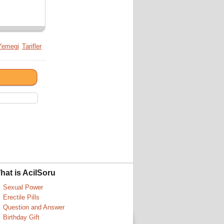
Yemegi
Tarifler
hat is AcilSoru
Sexual Power
Erectile Pills
Question and Answer
Birthday Gift