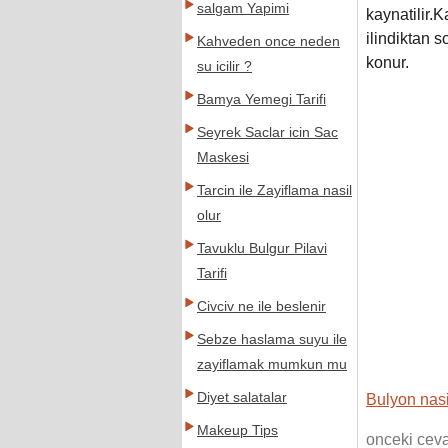
salgam Yapimi
kaynatilir.
ilindiktan 
Kahveden once neden
konur.
su icilir ?
Bamya Yemegi Tarifi
Seyrek Saclar icin Sac
Maskesi
Tarcin ile Zayiflama nasil
olur
Tavuklu Bulgur Pilavi
Tarifi
Civciv ne ile beslenir
Sebze haslama suyu ile
zayiflamak mumkun mu
Diyet salatalar
Bulyon nasil
Makeup Tips
onceki cev