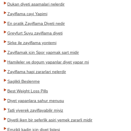
Dukan diyeti asamalari nelerdir
Zayiflama cayi Yapimi
En pratik Zayiflama Diyeti nedir
Greyfurt Suyu zayiflama diyeti
Sirke ile zayiflama yontemi
Zayiflamak icin Spor yapmak sart midir
Hamileler ve dogum yapanlar diyet yapar mi
Zayiflama hapi zararlari nelerdir
Saglikli Beslenme
Best Weight Loss Pills
Diyet yapanlara sahur menusu
Tatli yiyerek zayiflayabilir miyiz
Diyetli iken bir seferlik asiri yemek zararli midir
Emzikli kadin icin diyet listesi