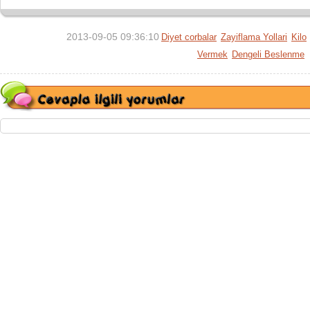
2013-09-05 09:36:10
Diyet corbalar
Zayiflama Yollari
Kilo
Vermek
Dengeli Beslenme