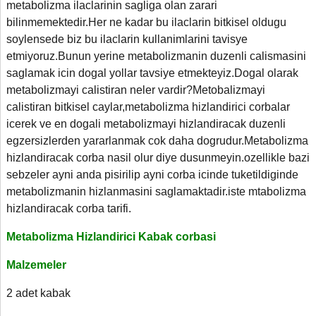
metabolizma ilaclarinin sagliga olan zarari
bilinmemektedir.Her ne kadar bu ilaclarin bitkisel oldugu
soylensede biz bu ilaclarin kullanimlarini tavisye
etmiyoruz.Bunun yerine metabolizmanin duzenli calismasini
saglamak icin dogal yollar tavsiye etmekteyiz.Dogal olarak
metabolizmayi calistiran neler vardir?Metobalizmayi
calistiran bitkisel caylar,metabolizma hizlandirici corbalar
icerek ve en dogali metabolizmayi hizlandiracak duzenli
egzersizlerden yararlanmak cok daha dogrudur.Metabolizma
hizlandiracak corba nasil olur diye dusunmeyin.ozellikle bazi
sebzeler ayni anda pisirilip ayni corba icinde tuketildiginde
metabolizmanin hizlanmasini saglamaktadir.iste mtabolizma
hizlandiracak corba tarifi.
Metabolizma Hizlandirici Kabak corbasi
Malzemeler
2 adet kabak