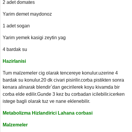
2 adet domates
Yarim demet maydonoz
1 adet sogan
Yarim yemek kasigi zeytin yag
4 bardak su
Hazirlanisi
Tum malzemeler cig olarak tencereye konulur.uzerine 4
bardak su konulur.20 dk civari pisirilir.corba pistikten sonra
kenara alinarak blendir`dan gecirilerek koyu kivamda bir
corba elde edilir.Gunde 3 kez bu corbadan icilebilir.icerken
istege bagli olarak tuz ve nane eklenebilir.
Metabolizma Hizlandirici Lahana corbasi
M
alzemeler