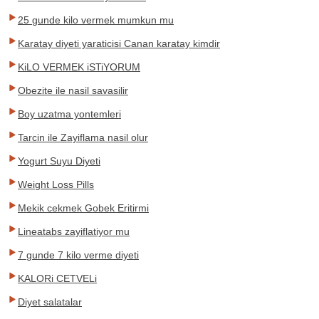
25 gunde kilo vermek mumkun mu
Karatay diyeti yaraticisi Canan karatay kimdir
KiLO VERMEK iSTiYORUM
Obezite ile nasil savasilir
Boy uzatma yontemleri
Tarcin ile Zayiflama nasil olur
Yogurt Suyu Diyeti
Weight Loss Pills
Mekik cekmek Gobek Eritirmi
Lineatabs zayiflatiyor mu
7 gunde 7 kilo verme diyeti
KALORi CETVELi
Diyet salatalar