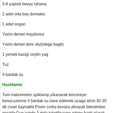
5-6 yaprak beyaz lahana
2 adet orta boy domates
1 adet sogan
Yarim demet maydonoz
Yarim demet dere otu(istege bagli)
1 yemek kasigi zeytin yag
Tuz
4 bardak su
Hazirlanisi
Tum malzemeler ayiklanip yikanarak tencereye
konur.uzerine 4 bardak su ilave edilerek ozaga alinir.30-35
dk civari kaynatilir.Pisen corba kenara alinarak blendirdan
gecirilir.Gun icinde 3 defa tuketilir.icine istege bagli olarak