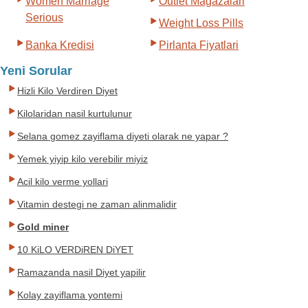
Women Marriage
Outlet Magazalari
Serious
Weight Loss Pills
Banka Kredisi
Pirlanta Fiyatlari
Yeni Sorular
Hizli Kilo Verdiren Diyet
Kilolaridan nasil kurtulunur
Selana gomez zayiflama diyeti olarak ne yapar ?
Yemek yiyip kilo verebilir miyiz
Acil kilo verme yollari
Vitamin destegi ne zaman alinmalidir
Gold miner
10 KiLO VERDiREN DiYET
Ramazanda nasil Diyet yapilir
Kolay zayiflama yontemi