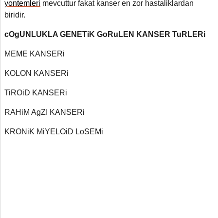
yontemleri
mevcuttur fakat kanser en zor hastaliklardan
biridir.
cOgUNLUKLA GENETiK GoRuLEN KANSER TuRLERi
MEME KANSERi
KOLON KANSERi
TiROiD KANSERi
RAHiM AgZI KANSERi
KRONiK MiYELOiD LoSEMi