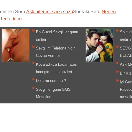
onceki Soru:
Ask biter mi sarki sozu
Sonraki Soru:
Neden
Terkediliriz
En Guzel Sevgililer gunu
Split k
siirleri
nedir ?
Sevgilim Telefona nicin
SEVGi
Cevap vermez
BULAB
Kovaladikca kacan ates
Ask Mek
bocegimmisin sozleri
Bir Kiz
Dolarmi euromu ?
iyi Ge
Sevgililer gunu SMS
Facebo
Mesajlari
mesajla