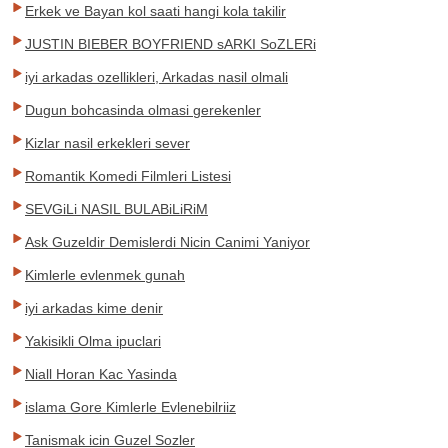
Erkek ve Bayan kol saati hangi kola takilir
JUSTIN BIEBER BOYFRIEND sARKI SoZLERi
iyi arkadas ozellikleri, Arkadas nasil olmali
Dugun bohcasinda olmasi gerekenler
Kizlar nasil erkekleri sever
Romantik Komedi Filmleri Listesi
SEVGiLi NASIL BULABiLiRiM
Ask Guzeldir Demislerdi Nicin Canimi Yaniyor
Kimlerle evlenmek gunah
iyi arkadas kime denir
Yakisikli Olma ipuclari
Niall Horan Kac Yasinda
islama Gore Kimlerle Evlenebilriiz
Tanismak icin Guzel Sozler