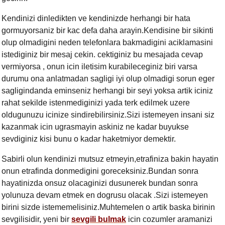
Kendinizi dinledikten ve kendinizde herhangi bir hata
gormuyorsaniz bir kac defa daha arayin.Kendisine bir sikinti
olup olmadigini neden telefonlara bakmadigini aciklamasini
istediginiz bir mesaj cekin. cektiginiz bu mesajada cevap
vermiyorsa , onun icin iletisim kurabileceginiz biri varsa
durumu ona anlatmadan sagligi iyi olup olmadigi sorun eger
sagligindanda eminseniz herhangi bir seyi yoksa artik iciniz
rahat sekilde istenmediginizi yada terk edilmek uzere
oldugunuzu icinize sindirebilirsiniz.Sizi istemeyen insani siz
kazanmak icin ugrasmayin askiniz ne kadar buyukse
sevdiginiz kisi bunu o kadar haketmiyor demektir.
Sabirli olun kendinizi mutsuz etmeyin,etrafiniza bakin hayatin
onun etrafinda donmedigini goreceksiniz.Bundan sonra
hayatinizda onsuz olacaginizi dusunerek bundan sonra
yolunuza devam etmek en dogrusu olacak .Sizi istemeyen
birini sizde istememelisiniz.Muhtemelen o artik baska birinin
sevgilisidir
,
yeni bir
sevgili bulmak
icin cozumler aramanizi