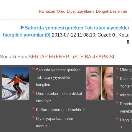
Ramazan
Oruc
Diyet
Zayiflama
Dengeli Beslenme
Sahurda yenmesi gereken Tok tutan yiyecekler
hangileri yorumlar (0)
2013-07-12 11:08:10
, Guzel:
0
, Kotu:
0
Sonraki Soru:
SERTAP ERENER LiSTE BAsI sARKISI
Sahurda yenmesi gereken
Mide ya
Tok tutan yiyecekler
Kolest
hangileri
Yontem
Oruc tutarken nelere dikkat
referan
etmeliyiz
Protein
Keffaret orucu ne demektir ?
yenebil
Diyet yapanlara sahur
Hangi g
menusu
?