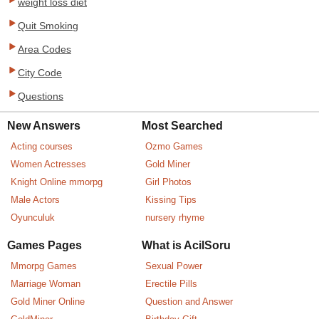
weight loss diet
Quit Smoking
Area Codes
City Code
Questions
New Answers
Most Searched
Acting courses
Ozmo Games
Women Actresses
Gold Miner
Knight Online mmorpg
Girl Photos
Male Actors
Kissing Tips
Oyunculuk
nursery rhyme
Games Pages
What is AcilSoru
Mmorpg Games
Sexual Power
Marriage Woman
Erectile Pills
Gold Miner Online
Question and Answer