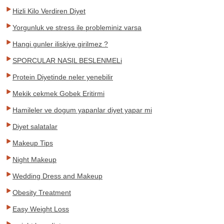
Hizli Kilo Verdiren Diyet
Yorgunluk ve stress ile probleminiz varsa
Hangi gunler iliskiye girilmez ?
SPORCULAR NASIL BESLENMELi
Protein Diyetinde neler yenebilir
Mekik cekmek Gobek Eritirmi
Hamileler ve dogum yapanlar diyet yapar mi
Diyet salatalar
Makeup Tips
Night Makeup
Wedding Dress and Makeup
Obesity Treatment
Easy Weight Loss