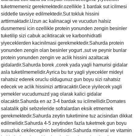
tuketmemeniz gerekmektedir.ozellikle 1 bardak sut icilmesi
siddetle tavsiye edilmektedir.Sut tokluk hissini
arttirmaktadir.Uzun ac kalinacagi ve vucudun halsiz
dusmemesi icin ozellikle protein yonunden zengin besinler
tuketilip sizi cabuk aciktiracak ve karbonhidratli
yiyeceklerden kacinilmasi gerekmektedir.Sahurda protein
yonunden zengin olan besinler yogurt ,sut ve peynir bunlar
protein yonunden zengin ve aclik hissini azaltacak
gidalardir.
Sahurda borek
,
corek yada yagli hamurisi gidalar
asla tuketilmemelidir.Ayrica bu tur yagli yiyecekler mideyi
rahatsiz ederek oruclu oldugunuz gun boyu sizi rahatsiz
edecek ve aclik hissinizi arttiracaktir.Gece yiyilecek yagli
yemekler vucudumuzd yag olarak kalici gidalar
olacaktir.Sahurda en az 3-4 bardak su icilmellidir.Domates
salatalik gibi sebzeleride sofralardan eksik etmemek
gerekmektedir.Sahurda zeytin tuketimine tuz acisindan dikkat
edilmelidir.Sahurda 4-5 zeytinden fazla tuketmek gun boyu
susuzluk cekileceginin belirtisidir.Sahurda mineral ve vitamin