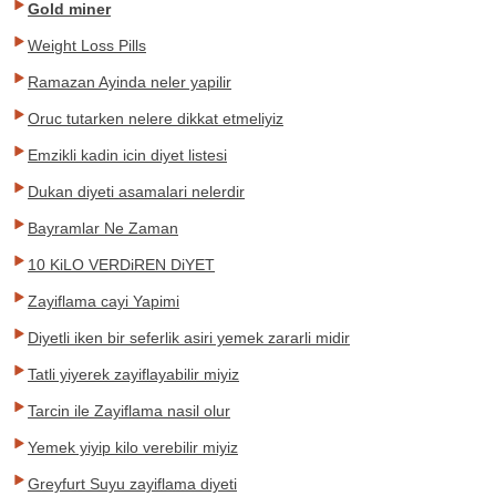
Gold miner
Weight Loss Pills
Ramazan Ayinda neler yapilir
Oruc tutarken nelere dikkat etmeliyiz
Emzikli kadin icin diyet listesi
Dukan diyeti asamalari nelerdir
Bayramlar Ne Zaman
10 KiLO VERDiREN DiYET
Zayiflama cayi Yapimi
Diyetli iken bir seferlik asiri yemek zararli midir
Tatli yiyerek zayiflayabilir miyiz
Tarcin ile Zayiflama nasil olur
Yemek yiyip kilo verebilir miyiz
Greyfurt Suyu zayiflama diyeti