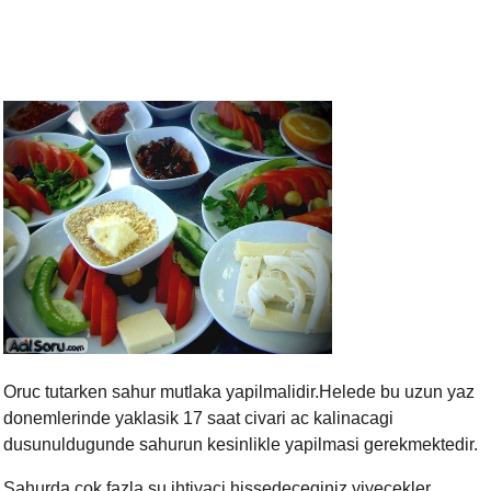
Oruc tutarken sahur mutlaka yapilmalidir.Helede bu uzun yaz
donemlerinde yaklasik 17 saat civari ac kalinacagi
dusunuldugunde sahurun kesinlikle yapilmasi gerekmektedir.
Sahurda cok fazla su ihtiyaci hissedeceginiz yiyecekler