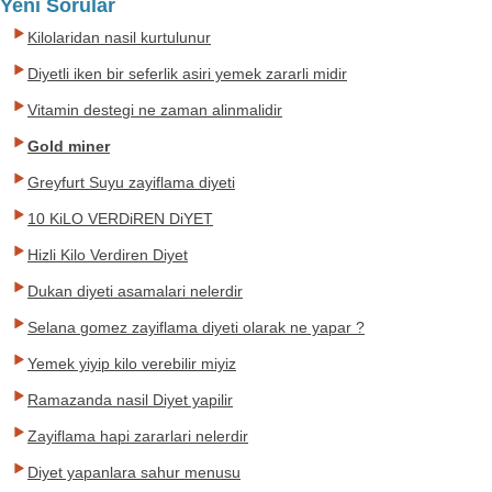
Yeni Sorular
Kilolaridan nasil kurtulunur
Diyetli iken bir seferlik asiri yemek zararli midir
Vitamin destegi ne zaman alinmalidir
Gold miner
Greyfurt Suyu zayiflama diyeti
10 KiLO VERDiREN DiYET
Hizli Kilo Verdiren Diyet
Dukan diyeti asamalari nelerdir
Selana gomez zayiflama diyeti olarak ne yapar ?
Yemek yiyip kilo verebilir miyiz
Ramazanda nasil Diyet yapilir
Zayiflama hapi zararlari nelerdir
Diyet yapanlara sahur menusu