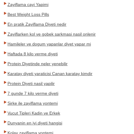
Zayiflama cayi Yapimi
Best Weight Loss Pills
En pratik Zayiflama Diyeti nedir
Zayiflarken kol ve gobek sarkmasi nasil onlenir
Hamileler ve dogum yapanlar diyet yapar mi
Haftada 8 kilo verme diyeti
Protein Diyetinde neler yenebilir
Karatay diyeti yaraticisi Canan karatay kimdir
Protein Diyeti nasil yapilir
7 gunde 7 kilo verme diyeti
Sirke ile zayiflama yontemi
Vucut Tipleri Kadin ve Erkek
Dunyanin en iyi diyeti hangisi
Kolay zayiflama yontemi