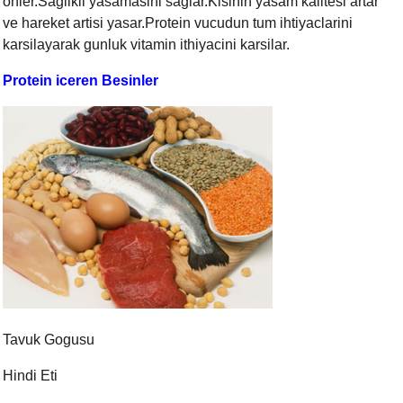
onler.Saglikli yasamasini saglar.Kisinin yasam kalitesi artar
ve hareket artisi yasar.Protein vucudun tum ihtiyaclarini
karsilayarak gunluk vitamin ithiyacini karsilar.
Protein iceren Besinler
Tavuk Gogusu
Hindi Eti