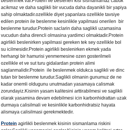
beslenmek var.Protein ile beslenen kisi sismanlamaz cabuk
acikmaz ve daha saglikli bir vucuda daha dayanikli bir yapiya
sahip olmaktadir.ozellikle diyet yapanlara ozellikle tavsiye
edilen protein ile beslenme kesinlikle yapilmasi onerilen bir
beslenme turudur.Protein saclarin daha saglikli uzamasina
vucudun daha direncli olmasina yardimci olmaktadir.Protein
agirlikli beslenirken yapilmasi gereken tek sey ozellikle bol
su icilmesidir.Protein agirlikli beslenirken ekmek yada
herhangi bir hamurisi yenmemesine ozen gosterilmeli
ozellikle et ve sut turu gidalardan protein alimi
saglanmalidir.Protein ile beslenmek oldukca saglikli ve dinc
tutan bir beslenme turudur.Saglikli olmanin gunumuz de ne
kadar onemli oldugunu unutmadan yasamaya calismak
zorundayiz.Kisinin yasam kalitesini arttirabilmesi ve saglikli
olarak yasamina devam edebilmesi icin karbonhidrattan uzak
durmaya calisilmali ve kesinlikle karbonhidratsiz hayata
alismaya calisilmasi gerekmektedir.
Protein
agirlikli beslenmek kisinin sismanlama riskini