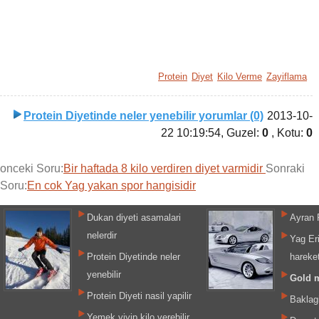
Protein
Diyet
Kilo Verme
Zayiflama
Protein Diyetinde neler yenebilir yorumlar (0)
2013-10-
22 10:19:54
, Guzel:
0
, Kotu:
0
onceki Soru:
Bir haftada 8 kilo verdiren diyet varmidir
Sonraki
Soru:
En cok Yag yakan spor hangisidir
Dukan diyeti asamalari
Ayran 
nelerdir
Yag Er
Protein Diyetinde neler
hareket
yenebilir
Gold 
Protein Diyeti nasil yapilir
Baklagi
Yemek yiyip kilo verebilir