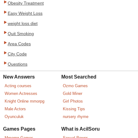
Obesity Treatment
Easy Weight Loss
weight loss diet
Quit Smoking
Area Codes
City Code
Questions
New Answers
Most Searched
Acting courses
Ozmo Games
Women Actresses
Gold Miner
Knight Online mmorpg
Girl Photos
Male Actors
Kissing Tips
Oyunculuk
nursery rhyme
Games Pages
What is AcilSoru
Mmorpg Games
Sexual Power